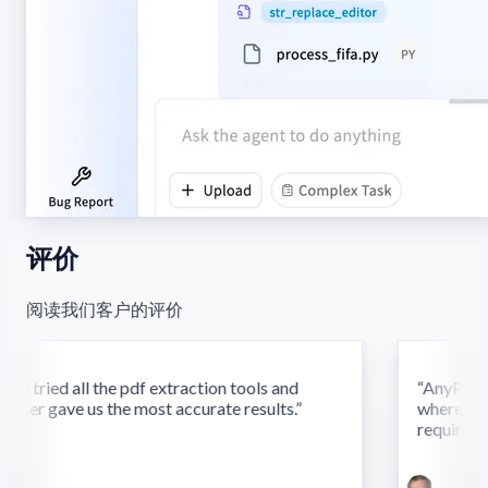
评价
阅读我们客户的评价
 tried all the pdf extraction tools and
“
AnyParser'
ser gave us the most accurate results.
”
where other
require this