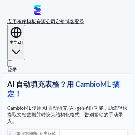
应用程序
模板
资源
公司
定价
博客
登录
中文
ZH
登录
AI 自动填充表格？用 CambioML 搞
定！
CambioML 使用 AI 自动填充 (AI-gen-fill) 功能，助您轻松
提取文档数据并转换为结构化格式，告别繁琐的手动录
入。