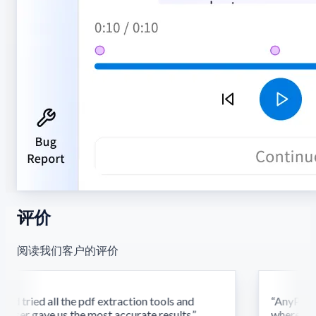
评价
阅读我们客户的评价
d tried all the pdf extraction tools and
“
AnyParser'
ser gave us the most accurate results.
”
where othe