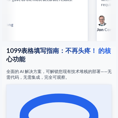
require this
 Song
lla
Jon Conradt
Principal Scien
1099表格填写指南：不再头疼！ 的核
心功能
全面的 AI 解决方案，可解锁您现有技术堆栈的部署——无
需代码，无需集成，完全可观察。