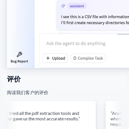
评价
阅读我们客户的评价
d tried all the pdf extraction tools and
“
AnyParser'
ser gave us the most accurate results.
”
where othe
require this