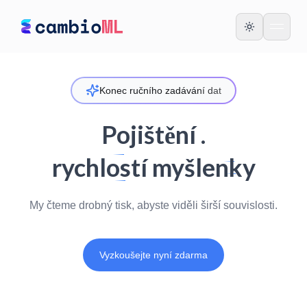
Konec ručního zadávání dat
Pojištění .
rychlostí myšlenky
My čteme drobný tisk, abyste viděli širší souvislosti.
Vyzkoušejte nyní zdarma