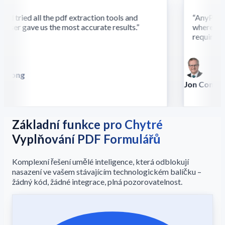
d tried all the pdf extraction tools and
“
AnyParser'
ser gave us the most accurate results.
”
where othe
require this
 Song
lla
Jon Conradt
Principal Scien
Základní funkce pro Chytré
Vyplňování PDF Formulářů
Komplexní řešení umělé inteligence, která odblokují
nasazení ve vašem stávajícím technologickém balíčku –
žádný kód, žádné integrace, plná pozorovatelnost.