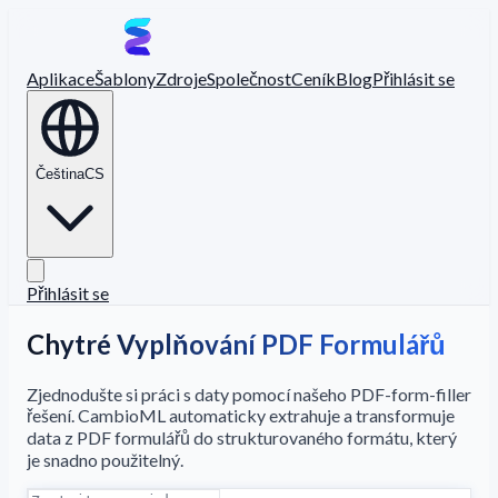
Aplikace
Šablony
Zdroje
Společnost
Ceník
Blog
Přihlásit se
Čeština
CS
Přihlásit se
Chytré Vyplňování PDF Formulářů
Zjednodušte si práci s daty pomocí našeho PDF-form-filler
řešení. CambioML automaticky extrahuje a transformuje
data z PDF formulářů do strukturovaného formátu, který
je snadno použitelný.