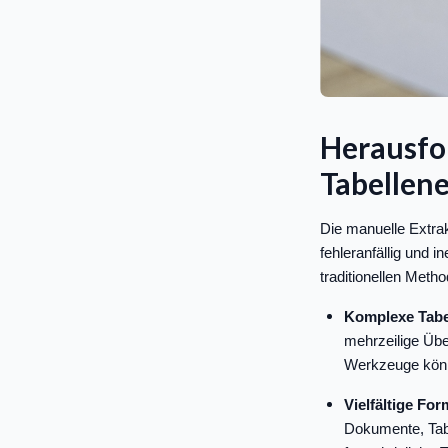
Herausfor
Tabellen
Die manuelle Extra
fehleranfällig und i
traditionellen Meth
Komplexe Tabe
mehrzeilige Übe
Werkzeuge könn
Vielfältige For
Dokumente, Tab