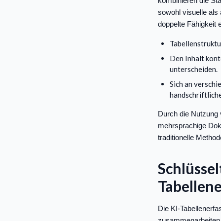
kombinieren die St
sowohl visuelle als
doppelte Fähigkeit
Tabellenstruktur
Den Inhalt kont
unterscheiden.
Sich an verschi
handschriftlich
Durch die Nutzung 
mehrsprachige Doku
traditionelle Metho
Schlüssel
Tabellen
Die KI-Tabellenerfas
zusammenarbeiten, 