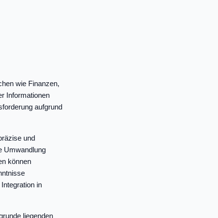
nchen wie Finanzen,
er Informationen
sforderung aufgrund
 präzise und
die Umwandlung
ken können
nntnisse
Integration in
ugrunde liegenden