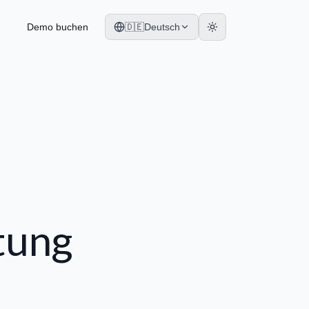
Demo buchen
🇩🇪
Deutsch
tung