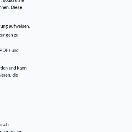
, sodass sie
önnen. Diese
erung aufweisen.
rkungen zu
, PDFs und
orden und kann
eren, die
nisch
chen Vision-