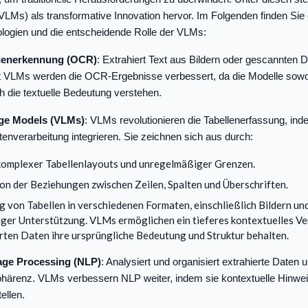
LMs) als transformative Innovation hervor. Im Folgenden finden Sie 
ologien und die entscheidende Rolle der VLMs:
henerkennung (OCR)
: Extrahiert Text aus Bildern oder gescannten 
 VLMs werden die OCR-Ergebnisse verbessert, da die Modelle sowoh
ch die textuelle Bedeutung verstehen.
ge Models (VLMs)
: VLMs revolutionieren die Tabellenerfassung, ind
tenverarbeitung integrieren. Sie zeichnen sich aus durch:
omplexer Tabellenlayouts und unregelmäßiger Grenzen.
ion der Beziehungen zwischen Zeilen, Spalten und Überschriften.
g von Tabellen in verschiedenen Formaten, einschließlich Bildern un
ger Unterstützung. VLMs ermöglichen ein tieferes kontextuelles Ve
erten Daten ihre ursprüngliche Bedeutung und Struktur behalten.
age Processing (NLP)
: Analysiert und organisiert extrahierte Daten 
ärenz. VLMs verbessern NLP weiter, indem sie kontextuelle Hinwei
ellen.