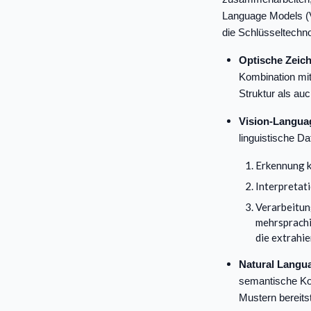
Language Models (V
die Schlüsseltechn
Optische Zeic
Kombination mit
Struktur als au
Vision-Langua
linguistische Da
Erkennung k
Interpretat
Verarbeitun
mehrsprachi
die extrahi
Natural Langu
semantische Koh
Mustern bereitst