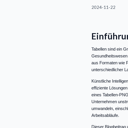
2024-11-22
Einführu
Tabellen sind ein G
Gesundheitswesen un
aus Formaten wie P
unterschiedlicher L
Künstliche Intellig
effiziente Lösunge
eines Tabellen-PNG 
Unternehmen unstruk
umwandeln, einschli
Arbeitsabläufe.
Dieser Blogbeitrag 