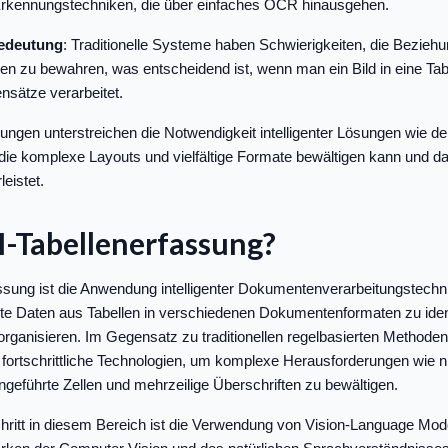
e Erkennungstechniken, die über einfaches OCR hinausgehen.
edeutung
: Traditionelle Systeme haben Schwierigkeiten, die Bezie
ten zu bewahren, was entscheidend ist, wenn man ein Bild in eine Ta
nsätze verarbeitet.
ngen unterstreichen die Notwendigkeit intelligenter Lösungen wie de
die komplexe Layouts und vielfältige Formate bewältigen kann und d
eistet.
I-Tabellenerfassung?
ssung ist die Anwendung intelligenter Dokumentenverarbeitungstechni
erte Daten aus Tabellen in verschiedenen Dokumentenformaten zu ident
organisieren. Im Gegensatz zu traditionellen regelbasierten Methoden
fortschrittliche Technologien, um komplexe Herausforderungen wie ni
eführte Zellen und mehrzeilige Überschriften zu bewältigen.
schritt in diesem Bereich ist die Verwendung von Vision-Language M