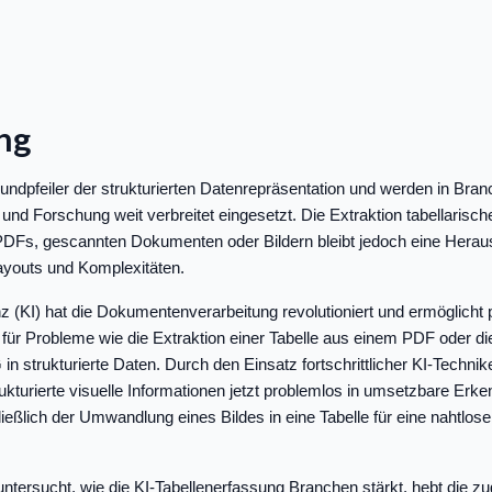
ng
rundpfeiler der strukturierten Datenrepräsentation und werden in Bra
d Forschung weit verbreitet eingesetzt. Die Extraktion tabellarisch
DFs, gescannten Dokumenten oder Bildern bleibt jedoch eine Herau
ayouts und Komplexitäten.
enz (KI) hat die Dokumentenverarbeitung revolutioniert und ermöglicht
n für Probleme wie die Extraktion einer Tabelle aus einem PDF oder 
in strukturierte Daten. Durch den Einsatz fortschrittlicher KI-Techni
turierte visuelle Informationen jetzt problemlos in umsetzbare Erke
eßlich der Umwandlung eines Bildes in eine Tabelle für eine nahtlose 
untersucht, wie die KI-Tabellenerfassung Branchen stärkt, hebt die z