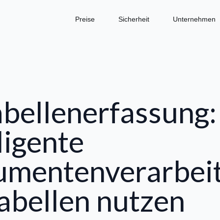
Preise
Sicherheit
Unternehmen
abellenerfassung:
ligente
mentenverarbei
Tabellen nutzen