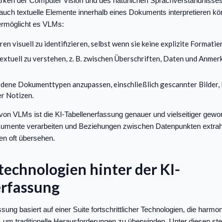
ärken der Computer Vision und des natürlichen Sprachverständnisses
 auch textuelle Elemente innerhalb eines Dokuments interpretieren k
 ermöglicht es VLMs:
en visuell zu identifizieren, selbst wenn sie keine explizite Formati
extuell zu verstehen, z. B. zwischen Überschriften, Daten und Anme
edene Dokumenttypen anzupassen, einschließlich gescannter Bilder
er Notizen.
von VLMs ist die KI-Tabellenerfassung genauer und vielseitiger gew
mente verarbeiten und Beziehungen zwischen Datenpunkten extrahi
den oft übersehen.
technologien hinter der KI-
erfassung
sung basiert auf einer Suite fortschrittlicher Technologien, die harmo
um traditionelle Herausforderungen zu überwinden. Unter diesen ste