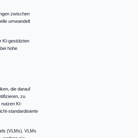
hungen zwischen
belle umwandelt
r KI-gestützten
abei hohe
ken, die darauf
ifizieren, zu
 nutzen KI-
cht-standardisierte
odels (VLMs). VLMs