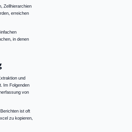
, Zellhierarchien
rden, erreichen
einfachen
nchen, in denen
g
xtraktion und
t. Im Folgenden
enerfassung von
erichten ist oft
xcel zu kopieren,