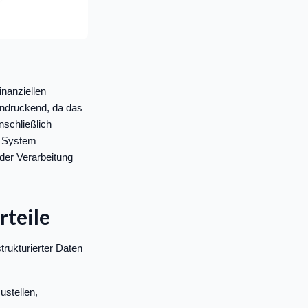
inanziellen
ndruckend, da das
nschließlich
as System
der Verarbeitung
rteile
trukturierter Daten
ustellen,