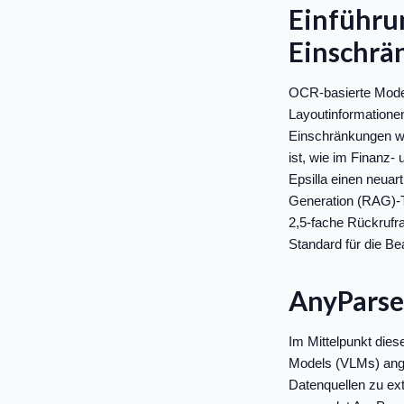
Einführu
Einschrä
OCR-basierte Model
Layoutinformatione
Einschränkungen we
ist, wie im Finan
Epsilla einen neua
Generation (RAG)-Te
2,5-fache Rückrufr
Standard für die B
AnyParse
Im Mittelpunkt dies
Models (VLMs) ange
Datenquellen zu ext