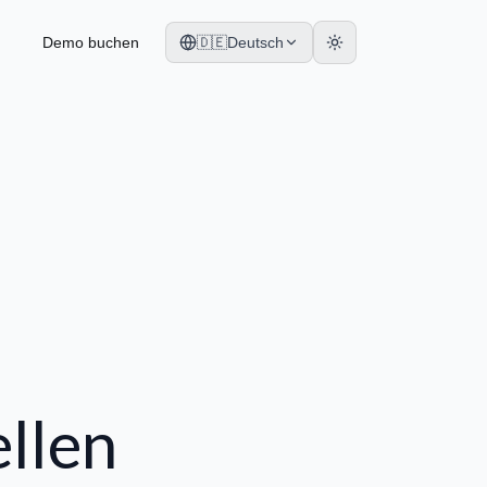
Demo buchen
🇩🇪
Deutsch
llen