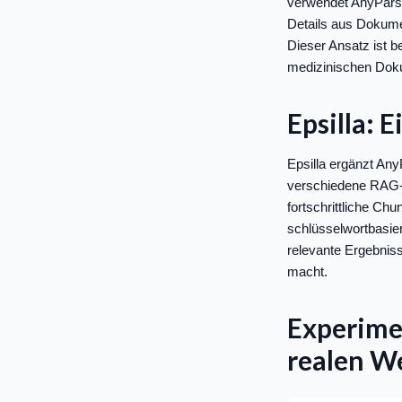
verwendet AnyParser
Details aus Dokume
Dieser Ansatz ist b
medizinischen Doku
Epsilla: 
Epsilla ergänzt Any
verschiedene RAG-P
fortschrittliche Ch
schlüsselwortbasie
relevante Ergebnis
macht.
Experime
realen W