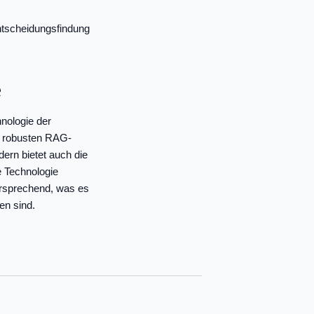
ntscheidungsfindung
e
hnologie der
er robusten RAG-
dern bietet auch die
e Technologie
versprechend, was es
en sind.