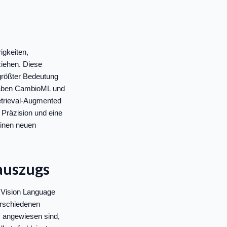
igkeiten,
iehen. Diese
größter Bedeutung
haben CambioML und
etrieval-Augmented
 Präzision und eine
einen neuen
auszugs
n Vision Language
erschiedenen
R angewiesen sind,