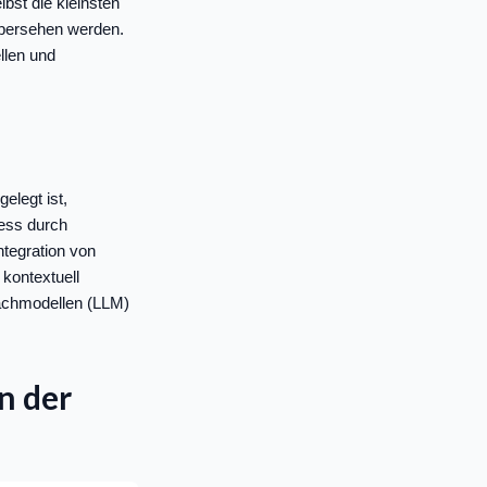
bst die kleinsten
übersehen werden.
llen und
elegt ist,
ess durch
ntegration von
kontextuell
rachmodellen (LLM)
n der