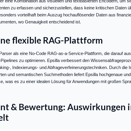
 eine Kombination aus visuellen und textbasierten Encodern, um sel
nten zu erfassen und sicherzustellen, dass keine kritischen Daten 
esonders vorteilhaft beim Auszug hochauflösender Daten aus finanzie
menten, wo Genauigkeit entscheidend ist.
Eine flexible RAG-Plattform
Parser als eine No-Code RAG-as-a-Service-Plattform, die darauf ausg
ipelines zu optimieren. Epsilla verbessert den Wissensabfrageproz
unking-, Indexierungs- und Abfrageverfeinerungstechniken. Durch die I
rten und semantischen Suchmethoden liefert Epsilla hochgenaue und 
se, was es zu einer idealen Lösung für Anwendungen mit großen Sp
nt & Bewertung: Auswirkungen i
elt