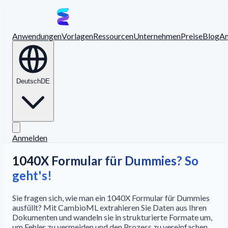
Anwendungen
Vorlagen
Ressourcen
Unternehmen
Preise
Blog
A
Deutsch
DE
Anmelden
1040X Formular für Dummies? So
geht's!
Sie fragen sich, wie man ein 1040X Formular für Dummies
ausfüllt? Mit CambioML extrahieren Sie Daten aus Ihren
Dokumenten und wandeln sie in strukturierte Formate um,
um Fehler zu vermeiden und den Prozess zu vereinfachen.