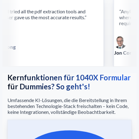
d tried all the pdf extraction tools and
“
AnyParser'
ser gave us the most accurate results.
”
where othe
require this
 Song
illa
Jon Conradt
Principal Scien
Kernfunktionen für 1040X Formular
für Dummies? So geht's!
Umfassende KI-Lösungen, die die Bereitstellung in Ihrem
bestehenden Technologie-Stack freischalten – kein Code,
keine Integrationen, vollständige Beobachtbarkeit.