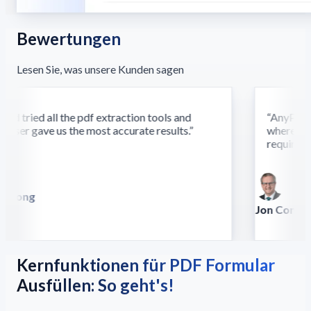
Bewertungen
Lesen Sie, was unsere Kunden sagen
d tried all the pdf extraction tools and
“
AnyParser'
ser gave us the most accurate results.
”
where othe
require this
 Song
illa
Jon Conradt
Principal Scien
Kernfunktionen für PDF Formular
Ausfüllen: So geht's!