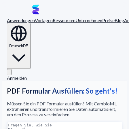
Anwendungen
Vorlagen
Ressourcen
Unternehmen
Preise
Blog
A
Deutsch
DE
Anmelden
PDF Formular Ausfüllen: So geht's!
Müssen Sie ein PDF Formular ausfüllen? Mit CambioML
extrahieren und transformieren Sie Daten automatisiert,
um den Prozess zu vereinfachen.