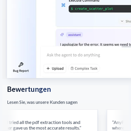
Bewertungen
Lesen Sie, was unsere Kunden sagen
d tried all the pdf extraction tools and
“
AnyParser'
ser gave us the most accurate results.
”
where othe