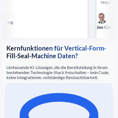
require this
 Song
lla
Jon Conradt
Principal Scien
Kernfunktionen für Vertical-Form-
Fill-Seal-Machine Daten?
Umfassende KI-Lösungen, die die Bereitstellung in Ihrem
bestehenden Technologie-Stack freischalten – kein Code,
keine Integrationen, vollständige Beobachtbarkeit.