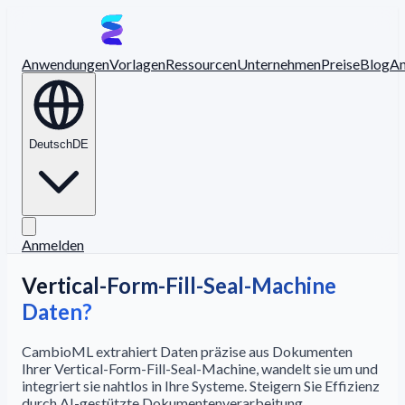
Anwendungen
Vorlagen
Ressourcen
Unternehmen
Preise
Blog
A
Deutsch
DE
Anmelden
Vertical-Form-Fill-Seal-Machine
Daten?
CambioML extrahiert Daten präzise aus Dokumenten
Ihrer Vertical-Form-Fill-Seal-Machine, wandelt sie um und
integriert sie nahtlos in Ihre Systeme. Steigern Sie Effizienz
durch AI-gestützte Dokumentenverarbeitung.