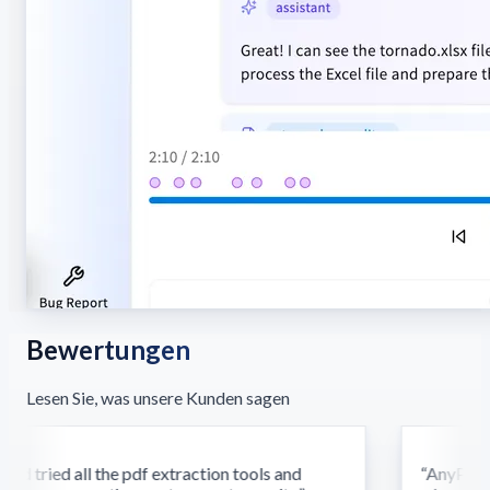
Bewertungen
Lesen Sie, was unsere Kunden sagen
d tried all the pdf extraction tools and
“
AnyParser'