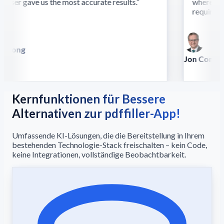
ser gave us the most accurate results.
”
where othe
require this
 Song
illa
Jon Conradt
Principal Scien
Kernfunktionen für Bessere
Alternativen zur pdffiller-App!
Umfassende KI-Lösungen, die die Bereitstellung in Ihrem
bestehenden Technologie-Stack freischalten – kein Code,
keine Integrationen, vollständige Beobachtbarkeit.