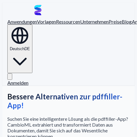
Anwendungen
Vorlagen
Ressourcen
Unternehmen
Preise
Blog
A
Deutsch
DE
Anmelden
Bessere Alternativen zur pdffiller-
App!
Suchen Sie eine intelligentere Lösung als die pdffiller-App?
CambioML extrahiert und transformiert Daten aus
Dokumenten, damit Sie sich auf das Wesentliche
konzentrieren können.