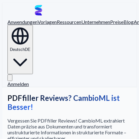
Anwendungen
Vorlagen
Ressourcen
Unternehmen
Preise
Blog
A
Deutsch
DE
Anmelden
PDFfiller Reviews? CambioML ist
Besser!
Vergessen Sie PDFfiller Reviews! CambioML extrahiert
Daten präzise aus Dokumenten und transformiert
unstrukturierte Informationen in strukturierte Formate –
effizienter und skalierbarer.