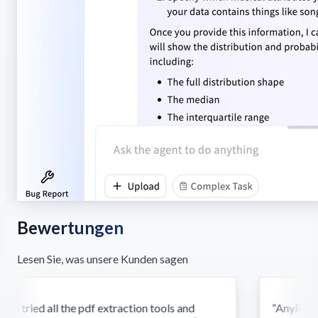
Bewertungen
Lesen Sie, was unsere Kunden sagen
d tried all the pdf extraction tools and
“
AnyParser'