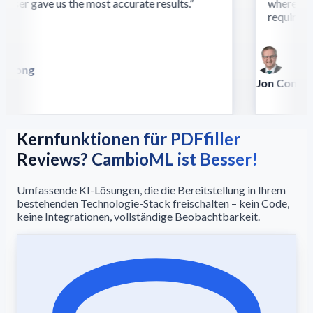
ser gave us the most accurate results.
”
where othe
require this
 Song
lla
Jon Conradt
Principal Scien
Kernfunktionen für PDFfiller
Reviews? CambioML ist Besser!
Umfassende KI-Lösungen, die die Bereitstellung in Ihrem
bestehenden Technologie-Stack freischalten – kein Code,
keine Integrationen, vollständige Beobachtbarkeit.