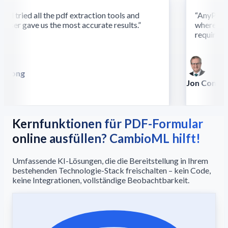
d tried all the pdf extraction tools and
“
AnyParser'
ser gave us the most accurate results.
”
where othe
require this
 Song
lla
Jon Conradt
Principal Scien
Kernfunktionen für PDF-Formular
online ausfüllen? CambioML hilft!
Umfassende KI-Lösungen, die die Bereitstellung in Ihrem
bestehenden Technologie-Stack freischalten – kein Code,
keine Integrationen, vollständige Beobachtbarkeit.