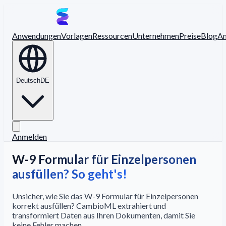
Anwendungen
Vorlagen
Ressourcen
Unternehmen
Preise
Blog
A
Deutsch
DE
Anmelden
W-9 Formular für Einzelpersonen
ausfüllen? So geht's!
Unsicher, wie Sie das W-9 Formular für Einzelpersonen
korrekt ausfüllen? CambioML extrahiert und
transformiert Daten aus Ihren Dokumenten, damit Sie
keine Fehler machen.