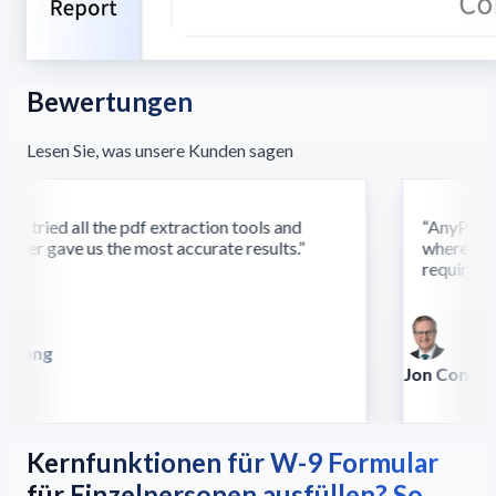
Bewertungen
Lesen Sie, was unsere Kunden sagen
 tried all the pdf extraction tools and
“
AnyParser'
ser gave us the most accurate results.
”
where other
require this
Song
lla
Jon Conradt
Principal Scient
Kernfunktionen für W-9 Formular
für Einzelpersonen ausfüllen? So