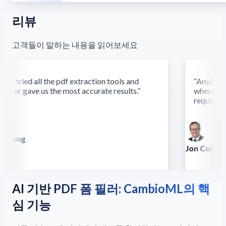
리뷰
고객들이 말하는 내용을 읽어보세요
d tried all the pdf extraction tools and
“
AnyParser'
ser gave us the most accurate results.
”
where othe
require this
 Song
lla
Jon Conradt
Principal Scien
AI 기반 PDF 폼 필러: CambioML의 핵
심 기능