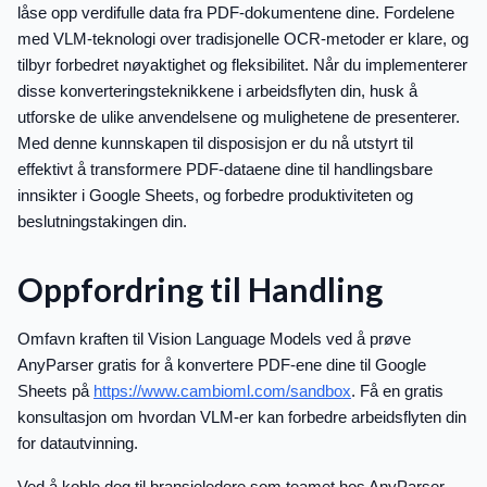
låse opp verdifulle data fra PDF-dokumentene dine. Fordelene
med VLM-teknologi over tradisjonelle OCR-metoder er klare, og
tilbyr forbedret nøyaktighet og fleksibilitet. Når du implementerer
disse konverteringsteknikkene i arbeidsflyten din, husk å
utforske de ulike anvendelsene og mulighetene de presenterer.
Med denne kunnskapen til disposisjon er du nå utstyrt til
effektivt å transformere PDF-dataene dine til handlingsbare
innsikter i Google Sheets, og forbedre produktiviteten og
beslutningstakingen din.
Oppfordring til Handling
Omfavn kraften til Vision Language Models ved å prøve
AnyParser gratis for å konvertere PDF-ene dine til Google
Sheets på
https://www.cambioml.com/sandbox
. Få en gratis
konsultasjon om hvordan VLM-er kan forbedre arbeidsflyten din
for datautvinning.
Ved å koble deg til bransjeledere som teamet hos AnyParser,