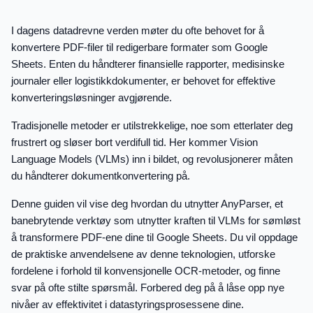
I dagens datadrevne verden møter du ofte behovet for å
konvertere PDF-filer til redigerbare formater som Google
Sheets. Enten du håndterer finansielle rapporter, medisinske
journaler eller logistikkdokumenter, er behovet for effektive
konverteringsløsninger avgjørende.
Tradisjonelle metoder er utilstrekkelige, noe som etterlater deg
frustrert og sløser bort verdifull tid. Her kommer Vision
Language Models (VLMs) inn i bildet, og revolusjonerer måten
du håndterer dokumentkonvertering på.
Denne guiden vil vise deg hvordan du utnytter AnyParser, et
banebrytende verktøy som utnytter kraften til VLMs for sømløst
å transformere PDF-ene dine til Google Sheets. Du vil oppdage
de praktiske anvendelsene av denne teknologien, utforske
fordelene i forhold til konvensjonelle OCR-metoder, og finne
svar på ofte stilte spørsmål. Forbered deg på å låse opp nye
nivåer av effektivitet i datastyringsprosessene dine.