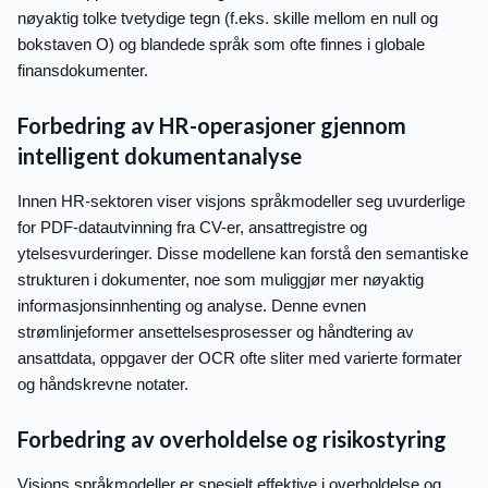
nøyaktig tolke tvetydige tegn (f.eks. skille mellom en null og
bokstaven O) og blandede språk som ofte finnes i globale
finansdokumenter.
Forbedring av HR-operasjoner gjennom
intelligent dokumentanalyse
Innen HR-sektoren viser visjons språkmodeller seg uvurderlige
for PDF-datautvinning fra CV-er, ansattregistre og
ytelsesvurderinger. Disse modellene kan forstå den semantiske
strukturen i dokumenter, noe som muliggjør mer nøyaktig
informasjonsinnhenting og analyse. Denne evnen
strømlinjeformer ansettelsesprosesser og håndtering av
ansattdata, oppgaver der OCR ofte sliter med varierte formater
og håndskrevne notater.
Forbedring av overholdelse og risikostyring
Visjons språkmodeller er spesielt effektive i overholdelse og