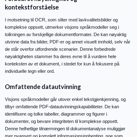
kontekstforståelse
I motsetning til OCR, som sliter med lavkvalitetsbilder og
komplekse oppsett, utmerker visjons språkmodeller seg i
tolkningen av forskjellige dokumentformater. De kan nøyaktig
utvinne data fra bilder, PDF-er og annet visuelt innhold, selv når
de står overfor utfordrende scenarier. Denne forbedrede
nøyaktigheten stammer fra deres evne til å vurdere hele
konteksten av et dokument, i stedet for kun å fokusere på
individuelle tegn eller ord.
Omfattende datautvinning
Visjons språkmodeller går utover enkel tekstgjenkjenning, og
tilbyr omfattende PDF-datautvinningskapabiliteter. De kan
identifisere og tolke tabeller, diagrammer og figurer i
dokumenter, og bevare integriteten til komplekse oppsett.
Denne helhetlige tilnærmingen til dokumentanalyse muliggjør
mer nyansert og komplett informasjonsinnhenting, noe som