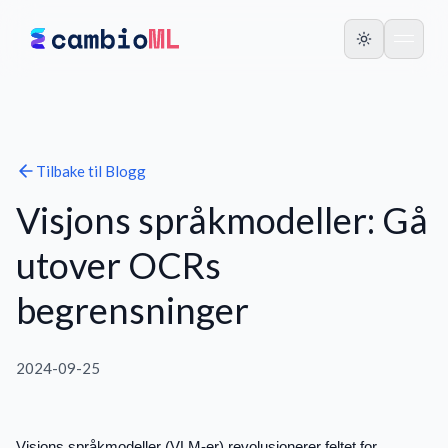
Tilbake til
Blogg
Visjons språkmodeller: Gå
utover OCRs
begrensninger
2024-09-25
Visjons språkmodeller (VLM-er) revolusjonerer feltet for