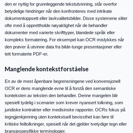
den er nyttig for grunnleggende tekstutvinning, står overfor
betydelige hindringer når den konfronteres med intrikate
dokumentoppsett eller lavkvalitetsbilder. Disse systemene sliter
ofte med å opprettholde nøyaktighet når de behandler
dokumenter med varierte skrifttyper, blandede språk eller
kompleks formatering. For eksempel kan OCR mislykkes når
den prøver å utvinne data fra bilde-tunge presentasjoner eller
tett formaterte PDF-er.
Manglende kontekstforståelse
En av de mest åpenbare begrensningene ved konvensjonell
OCR er dens manglende evne til å forstå den semantiske
konteksten av teksten den behandler. Denne mangelen blir
spesielt tydelig i scenarier som krever nyansert tolkning, som
juridiske kontrakter eller medisinske rapporter. OCRs fokus på
tegngjenkjenning uten kontekstuell bevissthet kan føre til
kritiske feiltolkninger, spesielt når det gjelder tvetydige tegn eller
bransjespesifikke terminologier.