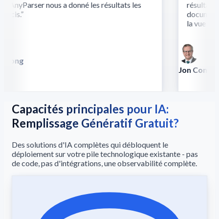
 AnyParser nous a donné les résultats les
résultats là
écis.
”
documents c
la vue et du
 Song
lla
Jon Conradt
Principal Scien
Capacités principales pour IA:
Remplissage Génératif Gratuit?
Des solutions d'IA complètes qui débloquent le
déploiement sur votre pile technologique existante - pas
de code, pas d'intégrations, une observabilité complète.