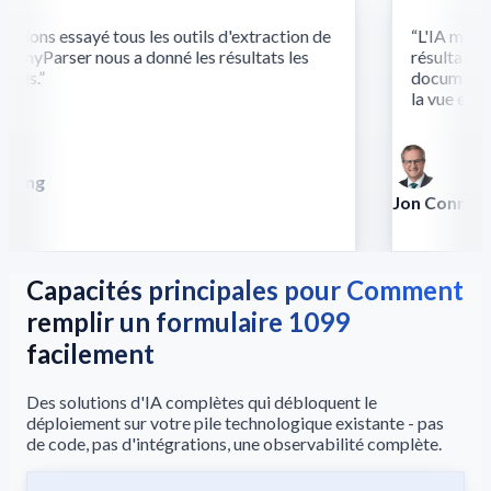
ions essayé tous les outils d'extraction de
“
L'IA multim
AnyParser nous a donné les résultats les
résultats là
cis.
”
documents co
la vue et du 
Song
la
Jon Conradt
Principal Scient
Capacités principales pour Comment
remplir un formulaire 1099
facilement
Des solutions d'IA complètes qui débloquent le
déploiement sur votre pile technologique existante - pas
de code, pas d'intégrations, une observabilité complète.