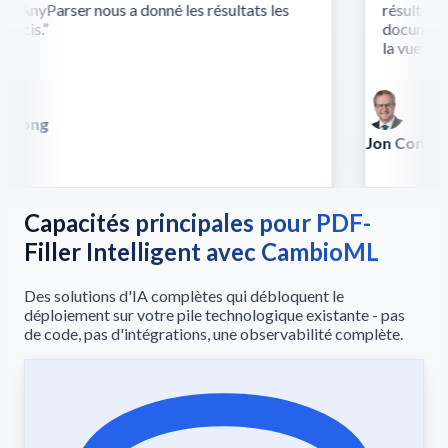
 AnyParser nous a donné les résultats les
résultats l
écis.
”
documents c
la vue et du
 Song
lla
Jon Conradt
Principal Scien
Capacités principales pour PDF-
Filler Intelligent avec CambioML
Des solutions d'IA complètes qui débloquent le
déploiement sur votre pile technologique existante - pas
de code, pas d'intégrations, une observabilité complète.