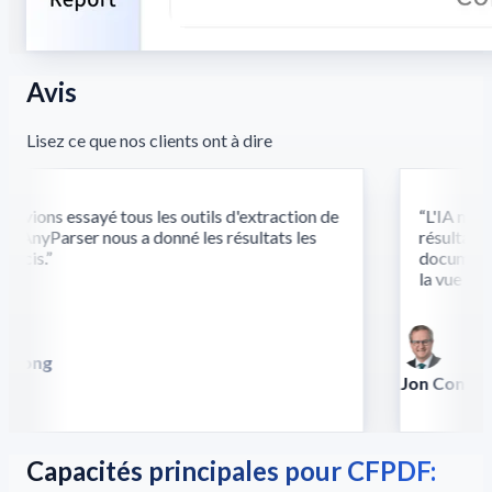
Avis
Lisez ce que nos clients ont à dire
vions essayé tous les outils d'extraction de
“
L'IA multi
 AnyParser nous a donné les résultats les
résultats là
écis.
”
documents c
la vue et du
 Song
lla
Jon Conradt
Principal Scien
Capacités principales pour CFPDF: