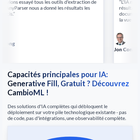
vions essayé tous les outils d'extraction de
“
L'IA multi
 AnyParser nous a donné les résultats les
résultats là
écis.
”
documents c
la vue et du
Song
lla
Jon Conradt
Principal Scient
Capacités principales pour IA:
Generative Fill, Gratuit ? Découvrez
CambioML !
Des solutions d'IA complètes qui débloquent le
déploiement sur votre pile technologique existante - pas
de code, pas d'intégrations, une observabilité complète.