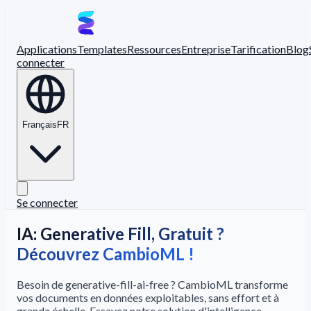
Applications
Templates
Ressources
Entreprise
Tarification
Blog
connecter
Français
FR
Se connecter
IA: Generative Fill, Gratuit ?
Découvrez CambioML !
Besoin de generative-fill-ai-free ? CambioML transforme
vos documents en données exploitables, sans effort et à
grande échelle. Essayez notre solution d'intelligence