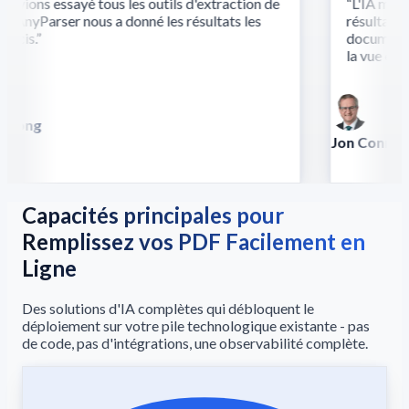
vions essayé tous les outils d'extraction de
“
L'IA multi
AnyParser nous a donné les résultats les
résultats là
écis.
”
documents c
la vue et du 
Song
lla
Jon Conradt
Principal Scient
Capacités principales pour
Remplissez vos PDF Facilement en
Ligne
Des solutions d'IA complètes qui débloquent le
déploiement sur votre pile technologique existante - pas
de code, pas d'intégrations, une observabilité complète.