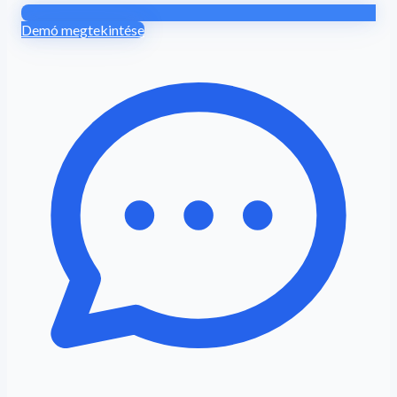
Demó megtekintése