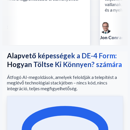
vallanak. A ko
és a nyelv fúzió
g
Jon Conradt
Vezető tudós - AW
Alapvető képességek a DE-4 Form:
Hogyan Töltse Ki Könnyen? számára
Átfogó AI-megoldások, amelyek feloldják a telepítést a
meglévő technológiai stackjében – nincs kód, nincs
integráció, teljes megfigyelhetőség.