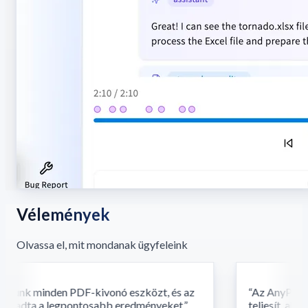
Vélemények
Olvassa el, mit mondanak ügyfeleink
unk minden PDF-kivonó eszközt, és az
“
Az AnyParser fe
 adta a legpontosabb eredményeket.
”
teljesít, ahol 