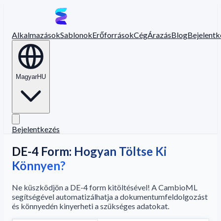
Alkalmazások
Sablonok
Erőforrások
Cég
Árazás
Blog
Bejelentk
Magyar
HU
Bejelentkezés
DE-4 Form: Hogyan Töltse Ki
Könnyen?
Ne küszködjön a DE-4 form kitöltésével! A CambioML
segítségével automatizálhatja a dokumentumfeldolgozást
és könnyedén kinyerheti a szükséges adatokat.