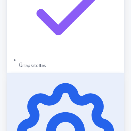
Űrlapkitöltés