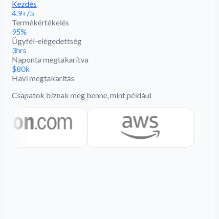
Kezdés
4.9+/5
Termékértékelés
95%
Ügyfél-elégedettség
3hrs
Naponta megtakarítva
$80k
Havi megtakarítás
Csapatok bíznak meg benne, mint például