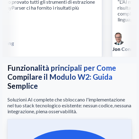
o provato tutti gli strumenti di estrazione
“
L'AI multim
yParser ci ha fornito i risultati più
risultati dov
.
”
complessi ri
linguaggio.
”
Song
la
Jon Conradt
Principal Scient
Funzionalità principali per Come
Compilare il Modulo W2: Guida
Semplice
Soluzioni AI complete che sbloccano l'implementazione
nel tuo stack tecnologico esistente: nessun codice, nessuna
integrazione, piena osservabilità.