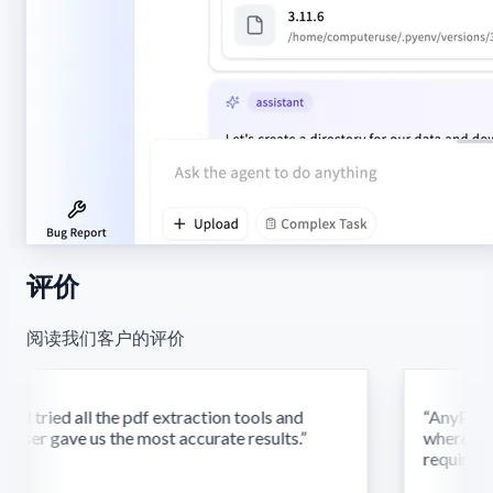
评价
阅读我们客户的评价
d tried all the pdf extraction tools and
“
AnyParser'
ser gave us the most accurate results.
”
where othe
require thi