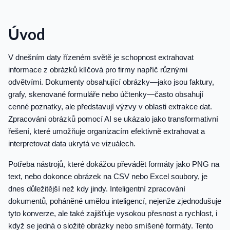
Úvod
V dnešním daty řízeném světě je schopnost extrahovat
informace z obrázků klíčová pro firmy napříč různými
odvětvími. Dokumenty obsahující obrázky—jako jsou faktury,
grafy, skenované formuláře nebo účtenky—často obsahují
cenné poznatky, ale představují výzvy v oblasti extrakce dat.
Zpracování obrázků pomocí AI se ukázalo jako transformativní
řešení, které umožňuje organizacím efektivně extrahovat a
interpretovat data ukrytá ve vizuálech.
Potřeba nástrojů, které dokážou převádět formáty jako PNG na
text, nebo dokonce obrázek na CSV nebo Excel soubory, je
dnes důležitější než kdy jindy. Inteligentní zpracování
dokumentů, poháněné umělou inteligencí, nejenže zjednodušuje
tyto konverze, ale také zajišťuje vysokou přesnost a rychlost, i
když se jedná o složité obrázky nebo smíšené formáty. Tento