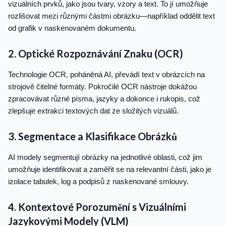
vizuálních prvků, jako jsou tvary, vzory a text. To jí umožňuje
rozlišovat mezi různými částmi obrázku—například oddělit text
od grafik v naskenovaném dokumentu.
2. Optické Rozpoznávání Znaku (OCR)
Technologie OCR, poháněná AI, převádí text v obrázcích na
strojově čitelné formáty. Pokročilé OCR nástroje dokážou
zpracovávat různé písma, jazyky a dokonce i rukopis, což
zlepšuje extrakci textových dat ze složitých vizuálů.
3. Segmentace a Klasifikace Obrázků
AI modely segmentují obrázky na jednotlivé oblasti, což jim
umožňuje identifikovat a zaměřit se na relevantní části, jako je
izolace tabulek, log a podpisů z naskenované smlouvy.
4. Kontextové Porozumění s Vizuálními
Jazykovými Modely (VLM)