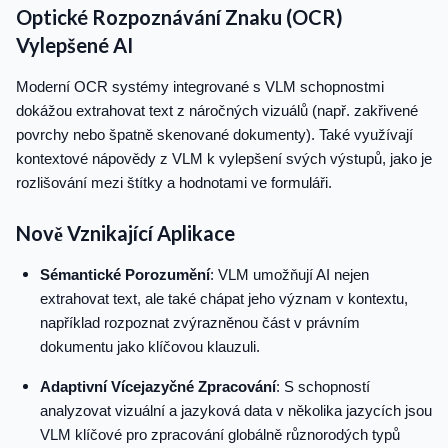
Optické Rozpoznávání Znaku (OCR)
Vylepšené AI
Moderní OCR systémy integrované s VLM schopnostmi
dokážou extrahovat text z náročných vizuálů (např. zakřivené
povrchy nebo špatně skenované dokumenty). Také využívají
kontextové nápovědy z VLM k vylepšení svých výstupů, jako je
rozlišování mezi štítky a hodnotami ve formuláři.
Nově Vznikající Aplikace
Sémantické Porozumění
: VLM umožňují AI nejen
extrahovat text, ale také chápat jeho význam v kontextu,
například rozpoznat zvýrazněnou část v právním
dokumentu jako klíčovou klauzuli.
Adaptivní Vícejazyčné Zpracování
: S schopností
analyzovat vizuální a jazyková data v několika jazycích jsou
VLM klíčové pro zpracování globálně různorodých typů