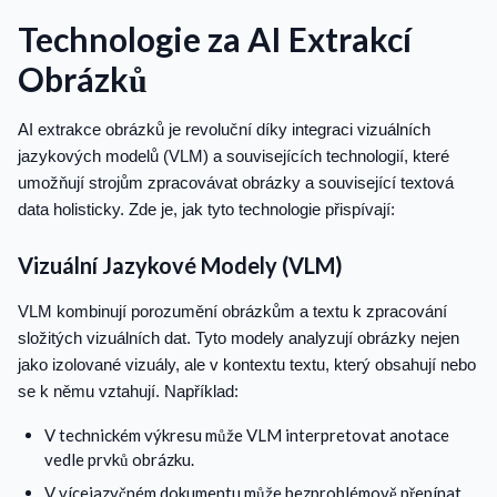
Technologie za AI Extrakcí
Obrázků
AI extrakce obrázků je revoluční díky integraci vizuálních
jazykových modelů (VLM) a souvisejících technologií, které
umožňují strojům zpracovávat obrázky a související textová
data holisticky. Zde je, jak tyto technologie přispívají:
Vizuální Jazykové Modely (VLM)
VLM kombinují porozumění obrázkům a textu k zpracování
složitých vizuálních dat. Tyto modely analyzují obrázky nejen
jako izolované vizuály, ale v kontextu textu, který obsahují nebo
se k němu vztahují. Například:
V technickém výkresu může VLM interpretovat anotace
vedle prvků obrázku.
V vícejazyčném dokumentu může bezproblémově přepínat