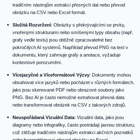
tradičním nástrojům extrakci přesných dat nebo převod
obrázku na CSV nebo Excel formát.
Složitá Rozvržení
: Obrázky s překrývajícími se prvky,
vnořenými strukturami nebo smíšenými typy obsahu (např.
grafy vedle textu) jsou obtížně zpracovatelné bez
pokročilých AI systémů. Například převod PNG na text v
dokumentu, který zahrnuje grafy a anotace, vyžaduje
kontextové porozumění.
Vícejazyčné a Víceformátové Výzvy
: Dokumenty mohou
obsahovat více jazyků nebo pocházet v různých formátech,
jako jsou skenované PDF nebo obrazové soubory jako
PNG. Bez AI je často nemožné extrahovat přesná data
nebo transformovat obrázek na CSV z takových zdrojů.
Neuspořádaná Vizuální Data
: Vizuální data, jako jsou
diagramy nebo infografiky, často postrádají jasnou strukturu,
což ztěžuje tradičním nástrojům extrakci akčních poznatků
nebo bezproblémový převod obrázku na Excel.