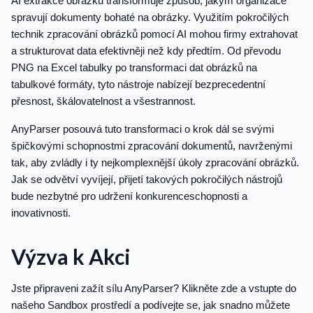
AI extrakce obrázků transformuje způsob, jakým organizace
spravují dokumenty bohaté na obrázky. Využitím pokročilých
technik zpracování obrázků pomocí AI mohou firmy extrahovat
a strukturovat data efektivněji než kdy předtím. Od převodu
PNG na Excel tabulky po transformaci dat obrázků na
tabulkové formáty, tyto nástroje nabízejí bezprecedentní
přesnost, škálovatelnost a všestrannost.
AnyParser posouvá tuto transformaci o krok dál se svými
špičkovými schopnostmi zpracování dokumentů, navrženými
tak, aby zvládly i ty nejkomplexnější úkoly zpracování obrázků.
Jak se odvětví vyvíjejí, přijetí takových pokročilých nástrojů
bude nezbytné pro udržení konkurenceschopnosti a
inovativnosti.
Výzva k Akci
Jste připraveni zažít sílu AnyParser? Klikněte zde a vstupte do
našeho Sandbox prostředí a podívejte se, jak snadno můžete