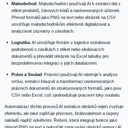
Maloobchod
: Maloobchodníci používají AI k extrakci dat z
etiket produktů, čárových kódů a naskenovaných účtenek.
Převod formátů jako PNG na text nebo obrázek na CSV
umožňuje maloobchodníkům efektivně digitalizovat a
analyzovat záznamy o zásobách.
Logistika
: AI umožňuje firmám v logistice extrahovat
podrobnosti o zásilkách z etiket nebo sledovacích
dokumentů a převádět obrázek na Excel tabulky pro
bezproblémovou integraci s jejich databázemi.
Právo a Soulad
: Právníci používají AI nástroje k analýze
smluv, extrakci klauzulí a transformaci naskenovaných
právních dokumentů do strukturovaných formátů, jako jsou
CSV nebo Excel, což zjednodušuje pracovní toky souladu.
Automatizací těchto procesů AI extrakce obrázků nejen zvyšuje
efektivitu, ale také zajišťuje přesnost, škálovatelnost a úspory
nákladů napříč odvětvími. Řešení, která integrují funkce jako
převod PNG na text a pokročilé zpracování obrázků pomocí AI,