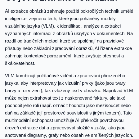
AI extrakce obrázků zahrnuje použití pokročilých technik umělé
inteligence, zejména těch, které jsou poháněny modely
vizuálního jazyka (VLM), k identifikaci, analýze a extrakci
významných informací z obrázků ukrytých v dokumentech. Na
rozdíl od tradičních metod, které se spoléhají na pravidlové
přístupy nebo základní zpracování obrázků, AI řízená extrakce
zahrnuje kontextové porozumění, které zvyšuje přesnost a
škálovatelnost.
VLM kombinují počítačové vidění a zpracování přirozeného
jazyka, aby interpretovaly jak vizuální prvky (jako jsou tvary,
barvy a rozvržení), tak i vložený text v obrázku. Například VLM
může nejen extrahovat text z naskenované faktury, ale také
pochopit jeho roli (např. označit hodnotu jako mezisoučet nebo
daň na základě její prostorové souvislosti s jiným textem). Tato
multimodální schopnost umožňuje AI překročit povrchovou
úroveň extrakce dat a zpracovávat složité vizuály, jako jsou
anotované diagramy, grafy nebo obsah ve smíšených jazycích.