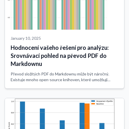
January 10, 2025
Hodnocení vašeho řešení pro analýzu:
Srovnávací pohled na převod PDF do
Markdownu
Převod složitých PDF do Markdownu může být náročný.
Existuje mnoho open-source knihoven, které umožňují
extrakci textu z PDF, ale pokud jde o PDF obsahující složité
prvky jako tabulky a grafy, výsledk...