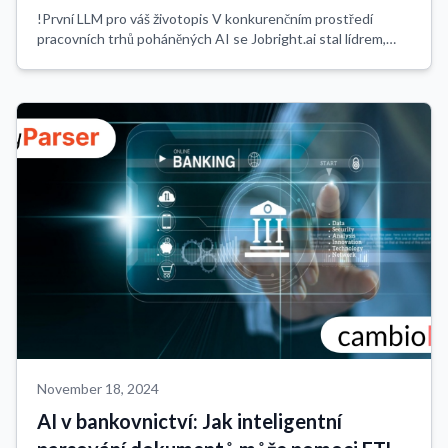
!První LLM pro váš životopis V konkurenčním prostředí
pracovních trhů poháněných AI se Jobright.ai stal lídrem,
přičemž velkou měrou přispěla jeho inovativní přístup k
zpracování dokumentů životopisů....
November 18, 2024
AI v bankovnictví: Jak inteligentní