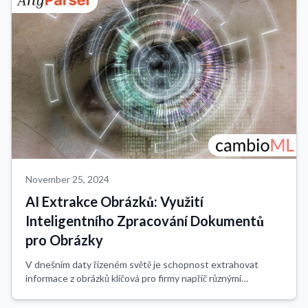
November 25, 2024
AI Extrakce Obrázků: Využití
Inteligentního Zpracování Dokumentů
pro Obrázky
V dnešním daty řízeném světě je schopnost extrahovat
informace z obrázků klíčová pro firmy napříč různými
odvětvími. Dokumenty obsahující obrázky—jako jsou faktury,
grafy, skenované formuláře nebo účt...