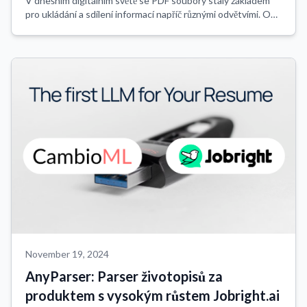
V dnešním digitálním světě se PDF soubory staly základem
pro ukládání a sdílení informací napříč různými odvětvími. Od
faktur a smluv po zprávy a formuláře, PDF jsou široce
používány díky své přenosno...
November 19, 2024
AnyParser: Parser životopisů za
produktem s vysokým růstem Jobright.ai