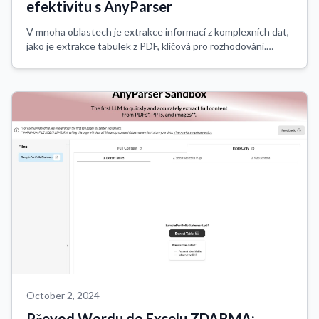
efektivitu s AnyParser
V mnoha oblastech je extrakce informací z komplexních dat,
jako je extrakce tabulek z PDF, klíčová pro rozhodování.
Digitální transformace zdůraznila potřebu efektivně
extrahovat tabulky z PDF a kopír...
October 2, 2024
Převod Wordu do Excelu ZDARMA: