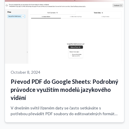
October 8, 2024
Převod PDF do Google Sheets: Podrobný
průvodce využitím modelů jazykového
vidění
V dnešním světě řízeném daty se často setkáváte s
potřebou převádět PDF soubory do editovatelných formátů,
jako jsou Google Sheets. Ať už se jedná o finanční výkazy,
lékařské záznamy nebo logistické d...