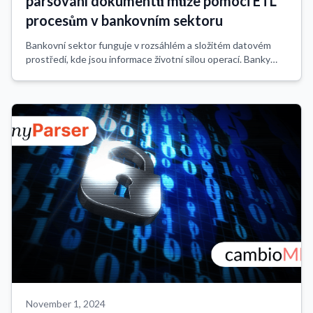
parsování dokumentů může pomoci ETL
procesům v bankovním sektoru
Bankovní sektor funguje v rozsáhlém a složitém datovém
prostředí, kde jsou informace životní silou operací. Banky
denně zpracovávají obrovské množství dat, od zákaznických
transakcí po dokumenty o dod...
November 1, 2024