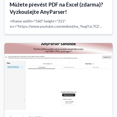
Můžete převést PDF na Excel (zdarma)?
Vyzkoušejte AnyParser!
<iframe width="560" height="315"
src="https://www.youtube.com/embed/ny_YwgYzc7Q?
si=m1bmULzwlP5g0kIo" title="YouTube video player"
frameborder="0" allow="accelerometer; autoplay; clipboard-
write; encry...