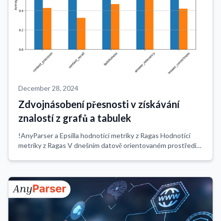
December 28, 2024
Zdvojnásobení přesnosti v získávání
znalostí z grafů a tabulek
!AnyParser a Epsilla hodnotící metriky z Ragas Hodnotící
metriky z Ragas V dnešním datově orientovaném prostředí
se průmyslová odvětví jako finanční služby silně spoléhají na
přesné a efektivní extrak...