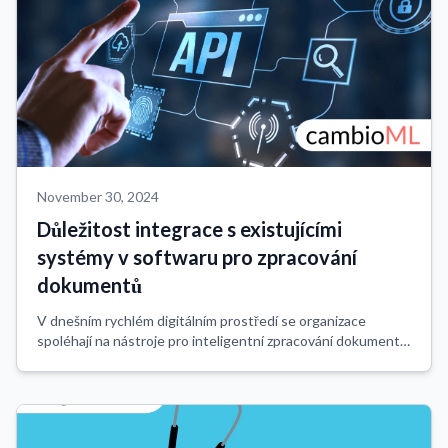
November 30, 2024
Důležitost integrace s existujícími
systémy v softwaru pro zpracování
dokumentů
V dnešním rychlém digitálním prostředí se organizace
spoléhají na nástroje pro inteligentní zpracování dokumentů,
aby spravovaly velké objemy dat. Tyto nástroje extrahují
smysluplné poznatky z nestruk...