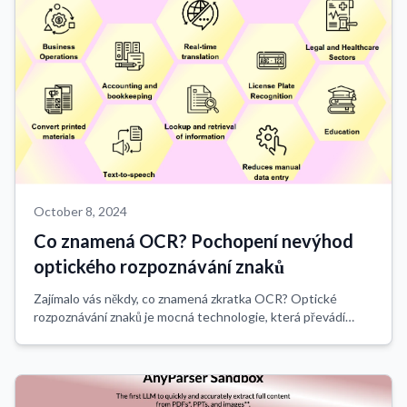
October 8, 2024
Co znamená OCR? Pochopení nevýhod
optického rozpoznávání znaků
Zajímalo vás někdy, co znamená zkratka OCR? Optické
rozpoznávání znaků je mocná technologie, která převádí
obrázky textu na strojově čitelná data. I když OCR nabízí
obrovské výhody pro digitalizaci do...