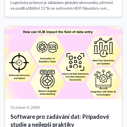
Logistický průmysl je základem globální ekonomiky, přičemž
se podílí přibližně 12 % na světovém HDP. Navzdory své
důležitosti byl sektor pomalý v přijetí nových technologií,
přičemž značná část logist...
October 4, 2024
Software pro zadávání dat: Případové
studie a nejlepší praktiky