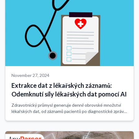
November 27, 2024
Extrakce dat z lékařských záznamů:
Odemknutí síly lékařských dat pomocí AI
Zdravotnický průmysl generuje denně obrovské množství
lékařských dat, od záznamů pacientů po diagnostické zprávy.
Odemknutí plného potenciálu těchto dat je nezbytné pro
podporu inovací v péči o pacien...