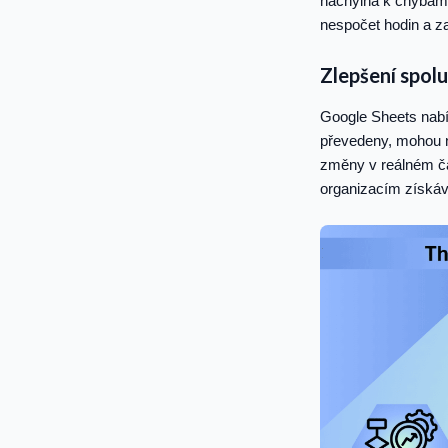
náchylná k chybám.
nespočet hodin a zaj
Zlepšení spol
Google Sheets nabí
převedeny, mohou n
změny v reálném ča
organizacím získáva