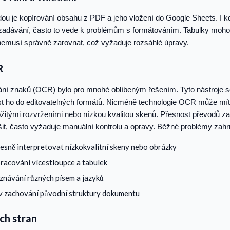
ou je kopírování obsahu z PDF a jeho vložení do Google Sheets. I k
 zadávání, často to vede k problémům s formátováním. Tabulky mohou
 nemusí správně zarovnat, což vyžaduje rozsáhlé úpravy.
R
ní znaků (OCR) bylo pro mnohé oblíbeným řešením. Tyto nástroje s
st ho do editovatelných formátů. Nicméně technologie OCR může mít
žitými rozvrženími nebo nízkou kvalitou skenů. Přesnost převodů 
it, často vyžaduje manuální kontrolu a opravy. Běžné problémy zahrn
sně interpretovat nízkokvalitní skeny nebo obrázky
pracování vícestloupce a tabulek
znávání různých písem a jazyků
v zachování původní struktury dokumentu
ch stran