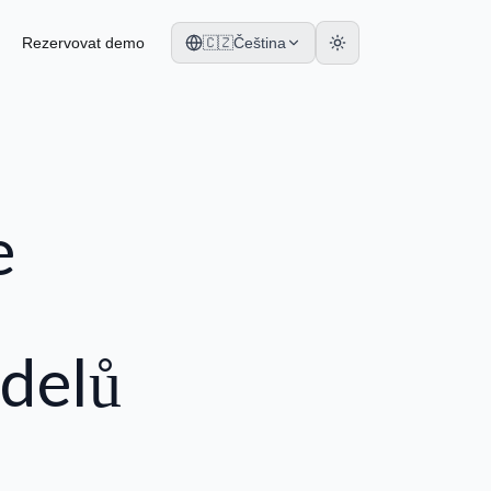
Rezervovat demo
🇨🇿
Čeština
e
delů