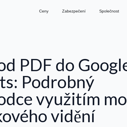
Ceny
Zabezpečení
Společnost
od PDF do Googl
ts: Podrobný
odce využitím mo
kového vidění