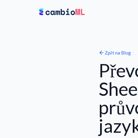
Zpět na
Blog
Přev
Shee
prův
jazy