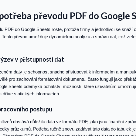
 potřeba převodu PDF do Google 
u PDF do Google Sheets roste, protože firmy a jednotlivci se snaží
t. Tento převod umožňuje dynamickou analýzu a správu dat, což zefe
ýzev v přístupnosti dat
zeném daty je schopnost snadno přistupovat k informacím a manipulo
vělé pro zachování formátování dokumentu, často fungují jako překá
e Sheets odemyká bohatství možností, které uživatelům umožňují tříd
 dříve statických informacích.
pracovního postupu
tlivců dostává důležitá data ve formátu PDF, jako jsou finanční zpr
ledky průzkumů. Potřeba ručně znovu zadávat tato data do tabulek j