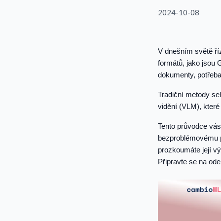
2024-10-08
V dnešním světě ří
formátů, jako jsou 
dokumenty, potřeba 
Tradiční metody se
vidění (VLM), kter
Tento průvodce vás
bezproblémovému př
prozkoumáte její v
Připravte se na ode