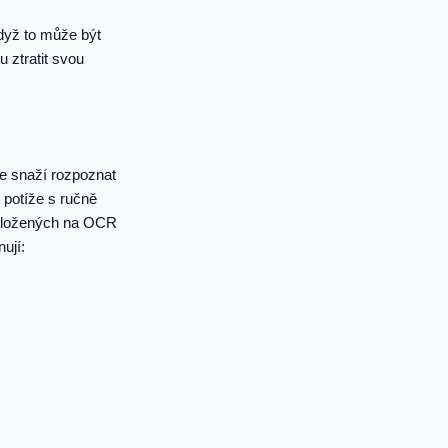
dyž to může být
 ztratit svou
e snaží rozpoznat
 potíže s ručně
založených na OCR
ují: