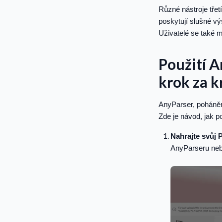
Různé nástroje třet
poskytují slušné v
Uživatelé se také m
Použití 
krok za 
AnyParser, poháněn
Zde je návod, jak p
Nahrajte svůj
AnyParseru neb