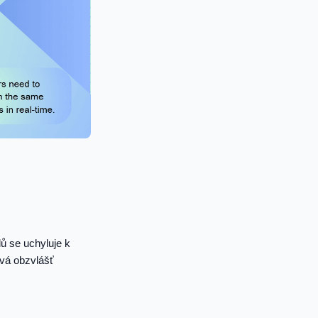
ů se uchyluje k
ává obzvlášť