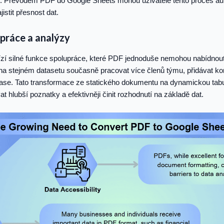
 Převodem PDF do Google Sheets mohou uživatelé tento proces auto
istit přesnost dat.
upráce a analýzy
zí silné funkce spolupráce, které PDF jednoduše nemohou nabídnout
a stejném datasetu současně pracovat více členů týmu, přidávat ko
se. Tato transformace ze statického dokumentu na dynamickou tab
t hlubší poznatky a efektivněji činit rozhodnutí na základě dat.