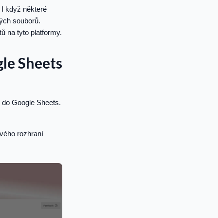
 I když některé
kých souborů.
 na tyto platformy.
le Sheets
F do Google Sheets.
vého rozhraní