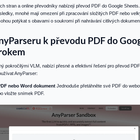
ích stran a online převodníky nabízejí převod PDF do Google Sheets.
ýsledky, mnohé mají omezení při zpracování složitých PDF nebo vel
ohou potýkat s obavami o soukromí při nahrávání citlivých dokumentů
AnyParseru k převodu PDF do Goog
krokem
ý pokročilými VLM, nabízí přesné a efektivní řešení pro převod PD
oužívat AnyParser:
 PDF nebo Word dokument
Jednoduše přetáhněte své PDF do webo
o vložte snímek PDF.