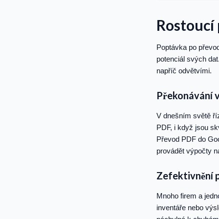
Rostoucí
Poptávka po převod
potenciál svých da
napříč odvětvími.
Překonávání v
V dnešním světě ří
PDF, i když jsou sk
Převod PDF do Googl
provádět výpočty na
Zefektivnění 
Mnoho firem a jedno
inventáře nebo výs