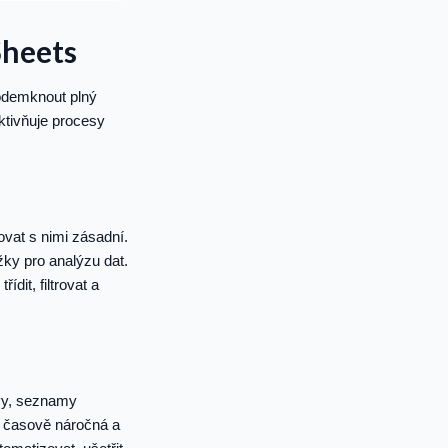
Sheets
 odemknout plný
ktivňuje procesy
vat s nimi zásadní.
žky pro analýzu dat.
it, filtrovat a
ávy, seznamy
e časově náročná a