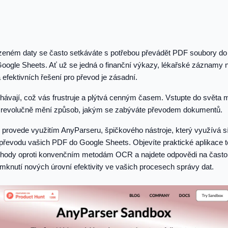
zeném daty se často setkáváte s potřebou převádět PDF soubory do 
Google Sheets. Ať už se jedná o finanční výkazy, lékařské záznamy n
efektivních řešení pro převod je zásadní.
lhávají, což vás frustruje a plýtvá cenným časem. Vstupte do světa
é revolučně mění způsob, jakým se zabýváte převodem dokumentů.
 provede využitím AnyParseru, špičkového nástroje, který využívá s
evodu vašich PDF do Google Sheets. Objevíte praktické aplikace té
ýhody oproti konvenčním metodám OCR a najdete odpovědi na často 
mknutí nových úrovní efektivity ve vašich procesech správy dat.