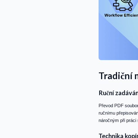
Tradiční
Ruční zadáván
Převod PDF souborů
ručnímu přepisován
náročným při práci
Technika kopí