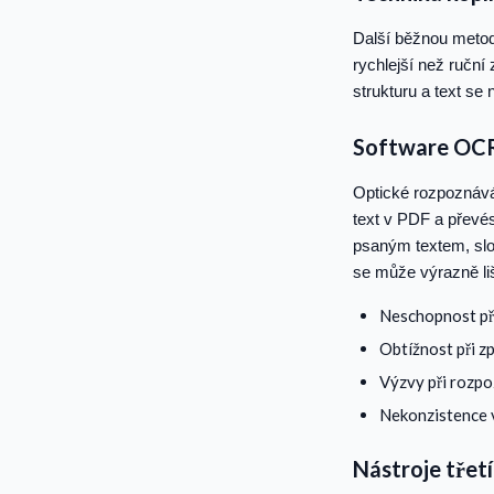
Další běžnou metod
rychlejší než ruční
strukturu a text se
Software OC
Optické rozpoznává
text v PDF a převé
psaným textem, slo
se může výrazně liš
Neschopnost pře
Obtížnost při z
Výzvy při rozpo
Nekonzistence 
Nástroje třetí