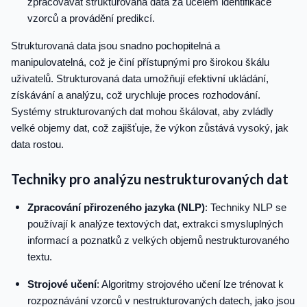
zpracovávat strukturovaná data za účelem identifikace
vzorců a provádění predikcí.
Strukturovaná data jsou snadno pochopitelná a
manipulovatelná, což je činí přístupnými pro širokou škálu
uživatelů. Strukturovaná data umožňují efektivní ukládání,
získávání a analýzu, což urychluje proces rozhodování.
Systémy strukturovaných dat mohou škálovat, aby zvládly
velké objemy dat, což zajišťuje, že výkon zůstává vysoký, jak
data rostou.
Techniky pro analýzu nestrukturovaných dat
Zpracování přirozeného jazyka (NLP)
: Techniky NLP se
používají k analýze textových dat, extrakci smysluplných
informací a poznatků z velkých objemů nestrukturovaného
textu.
Strojové učení
: Algoritmy strojového učení lze trénovat k
rozpoznávání vzorců v nestrukturovaných datech, jako jsou