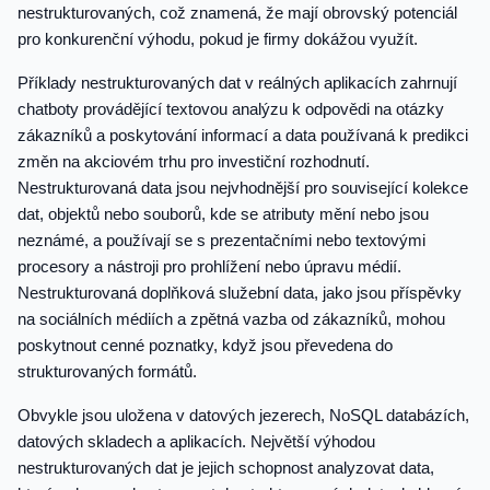
nestrukturovaných, což znamená, že mají obrovský potenciál
pro konkurenční výhodu, pokud je firmy dokážou využít.
Příklady nestrukturovaných dat v reálných aplikacích zahrnují
chatboty provádějící textovou analýzu k odpovědi na otázky
zákazníků a poskytování informací a data používaná k predikci
změn na akciovém trhu pro investiční rozhodnutí.
Nestrukturovaná data jsou nejvhodnější pro související kolekce
dat, objektů nebo souborů, kde se atributy mění nebo jsou
neznámé, a používají se s prezentačními nebo textovými
procesory a nástroji pro prohlížení nebo úpravu médií.
Nestrukturovaná doplňková služební data, jako jsou příspěvky
na sociálních médiích a zpětná vazba od zákazníků, mohou
poskytnout cenné poznatky, když jsou převedena do
strukturovaných formátů.
Obvykle jsou uložena v datových jezerech, NoSQL databázích,
datových skladech a aplikacích. Největší výhodou
nestrukturovaných dat je jejich schopnost analyzovat data,