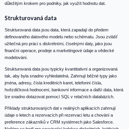
důležitým krokem pro podniky, jak využít hodnotu dat.
Strukturovaná data
Strukturovaná data jsou data, která zapadají do předem
definovaného datového modelu nebo schématu. Jsou zvlášť
užitečná pro práci s diskrétními, číselnými daty, jako jsou
finanční operace, prodeje a marketingové údaje a vědecké
modelování.
Strukturovaná data jsou typicky kvantitativní a organizovaná
tak, aby byla snadno vyhledatelná. Zahrnují běžné typy jako
jména, adresy, čísla kreditních karet, telefonní čísla,
hvězdičková hodnocení, bankovní informace a další data, která
lze snadno dotazovat pomocí SQL v relačních databázích.
Příklady strukturovaných dat v reálných aplikacích zahrnují
údaje o letech a rezervacích při rezervaci letu a chování a
preference zákazníků v CRM systémech jako Salesforce.
Nejlépe se hodí pro související kolekce diskrétních, krátkých,