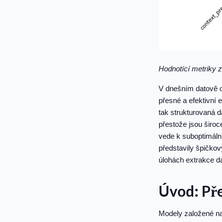
Hodnotící metriky 
V dnešním datově or
přesné a efektivní 
tak strukturovaná d
přestože jsou širo
vede k suboptimáln
představily špičkov
úlohách extrakce da
Úvod: Př
Modely založené na 