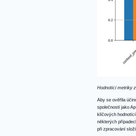
Hodnotící metriky 
Aby se ověřila úči
společností jako A
klíčových hodnotící
některých případec
při zpracování složi