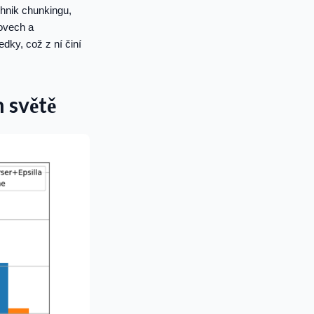
chnik chunkingu,
lovech a
dky, což z ní činí
 světě