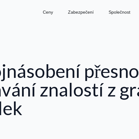
Ceny
Zabezpečení
Společnost
jnásobení přesnos
vání znalostí z gr
lek