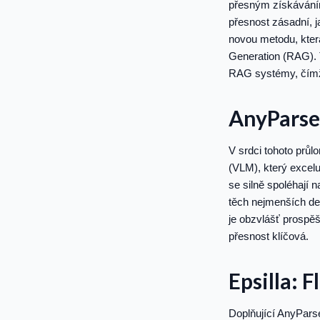
přesným získáváním 
přesnost zásadní, j
novou metodu, kter
Generation (RAG). 
RAG systémy, čímž 
AnyParser
V srdci tohoto prů
(VLM), který excelu
se silně spoléhají
těch nejmenších det
je obzvlášť prospěš
přesnost klíčová.
Epsilla: 
Doplňující AnyParse