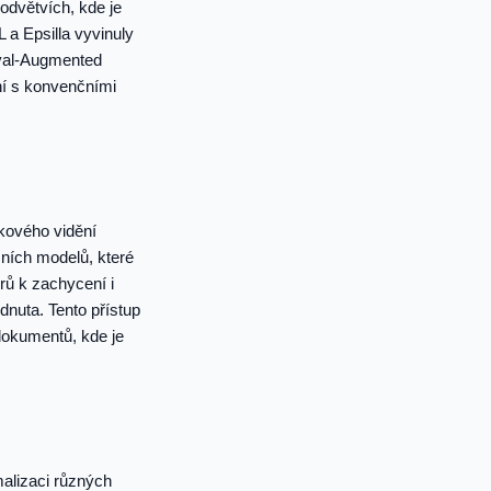
odvětvích, kde je
 a Epsilla vyvinuly
eval-Augmented
ní s konvenčními
kového vidění
čních modelů, které
rů k zachycení i
dnuta. Tento přístup
dokumentů, kde je
malizaci různých