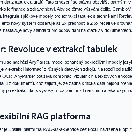
dat z tabulek a grafů. Tato omezení se stávají obzvlášť patrnými v 
ako je finance a zdravotnictví. Aby se těmto výzvám čelilo, CambioML
á integruje špičkové modely pro extrakci tabulek s technikami Retri
Tento nový systém dosahuje až 2x přesnosti a 2,5x recall ve srovná
nastavuje nový standard pro odpovídání na otázky v dokumentech.
: Revoluce v extrakci tabulek
lomu se nachází AnyParser, model poháněný pokročilými modely jazy
je v extrakci informací z různých datových zdrojů. Na rozdíl od tradi
 na OCR, AnyParser používá kombinaci vizuálních a textových enkodé
ailů z dokumentů, což zajišťuje, že žádná kritická data nejsou přehlé
ný při extrakci dat s vysokým rozlišením z finančních a lékařských 
Flexibilní RAG platforma
r je Epsilla, platforma RAG-as-a-Service bez kódu, navržená k opti