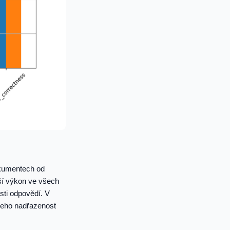
okumentech od
ší výkon ve všech
sti odpovědí. V
jeho nadřazenost