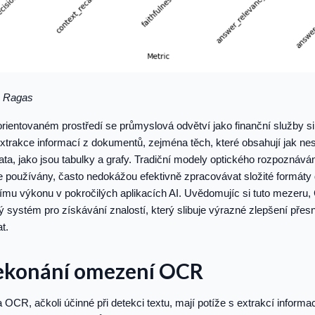
z Ragas
ientovaném prostředí se průmyslová odvětví jako finanční služby sil
extrakce informací z dokumentů, zejména těch, které obsahují jak nes
ata, jako jsou tabulky a grafy. Tradiční modely optického rozpoznáv
ce používány, často nedokážou efektivně zpracovávat složité formát
ímu výkonu v pokročilých aplikacích AI. Uvědomujíc si tuto mezeru,
ý systém pro získávání znalostí, který slibuje výrazné zlepšení přesno
t.
ekonání omezení OCR
OCR, ačkoli účinné při detekci textu, mají potíže s extrakcí informac