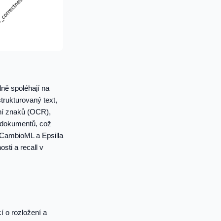
ně spoléhají na
trukturovaný text,
ání znaků (OCR),
y dokumentů, což
 CambioML a Epsilla
sti a recall v
í o rozložení a