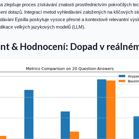
la zlepšuje proces získávání znalostí prostřednictvím pokročilých te
šení dotazů. Integrací metod vyhledávání založených na klíčových s
vání Epsilla poskytuje vysoce přesné a kontextově relevantní výsle
aplikace velkých jazykových modelů (LLM).
nt & Hodnocení: Dopad v reálném