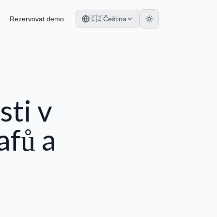
Rezervovat demo
🇨🇿
Čeština
ti v
afů a