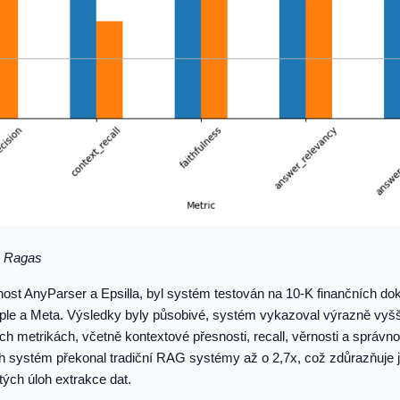
z Ragas
nnost AnyParser a Epsilla, byl systém testován na 10-K finančních d
pple a Meta. Výsledky byly působivé, systém vykazoval výrazně vyš
ch metrikách, včetně kontextové přesnosti, recall, věrnosti a správno
h systém překonal tradiční RAG systémy až o 2,7x, což zdůrazňuje 
tých úloh extrakce dat.