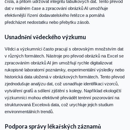
čísla, a přitom udržovat integritu tabulkových dat. Tento převod
dat v reálném čase a zpracování obrázků AI umožňuje
efektivnější řízení dodavatelského řetězce a pomáhá
předcházet nedostatku nebo přebytku zásob.
Usnadnění vědeckého výzkumu
Vědci a výzkumníci často pracují s obrovským množstvím dat
v různých formátech. Nástroje pro převod obrázků na Excel se
zpracováním obrázků AI jim umožňují rychle digitalizovat
rukopisné laboratorní poznámky, experimentální výsledky nebo
historická data uložená v obrázkových formátech. Tento převod
zjednodušuje analýzu dat, což usnadňuje identifikaci vzorců,
vytváření grafů a sdílení zjištění s kolegy. Například ekologičtí
výzkumníci mohou efektivně převádět terénní pozorování na
strukturovaná Excelová data, což urychluje jejich studium
environmentálních trendů.
Podpora správy lékařských záznamů