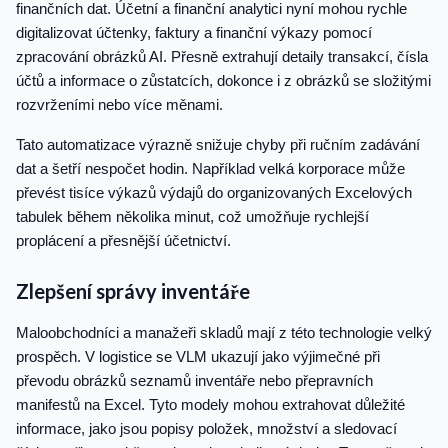
finančních dat. Účetní a finanční analytici nyní mohou rychle
digitalizovat účtenky, faktury a finanční výkazy pomocí
zpracování obrázků AI. Přesně extrahují detaily transakcí, čísla
účtů a informace o zůstatcích, dokonce i z obrázků se složitými
rozvrženími nebo více měnami.
Tato automatizace výrazně snižuje chyby při ručním zadávání
dat a šetří nespočet hodin. Například velká korporace může
převést tisíce výkazů výdajů do organizovaných Excelových
tabulek během několika minut, což umožňuje rychlejší
proplácení a přesnější účetnictví.
Zlepšení správy inventáře
Maloobchodníci a manažeři skladů mají z této technologie velký
prospěch. V logistice se VLM ukazují jako výjimečné při
převodu obrázků seznamů inventáře nebo přepravních
manifestů na Excel. Tyto modely mohou extrahovat důležité
informace, jako jsou popisy položek, množství a sledovací