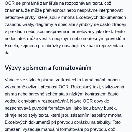
OCR se primárně zaměřuje na rozpoznávání textu, což
znamená, že může přehlédnout nebo nesprávně interpretovat
netextové prvky, které jsou v mnoha Excelových dokumentech
zásadní. Grafy, diagramy a speciální symboly se často ztrácejí
v překladu nebo jsou nesprávně interpretovány jako text. Tento
nedostatek může vést k neúplným nebo nepřesným převodům
Excelu, zejména pro obrázky obsahující vizuální reprezentace
dat.
Výzvy s písmem a formátováním
Variace ve stylech písma, velikostech a formátování mohou
významně ovlivnit přesnost OCR. Rukopisný text, stylizovaná
písma nebo barevné schémata s nízkým kontrastem často
vedou k chybám v rozpoznávání. Navíc OCR obvykle
nezachovává původní formátování, jako jsou barvy buněk,
okraje nebo styly textu, které jsou zásadními aspekty mnoha
Excelových dokumentů při převodu obrázků na tabulky. Toto
omezení vyžaduje manuální formátování po převodu, což