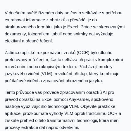
V dnešním světě řízeném daty se často setkáváte s potřebou
extrahovat informace z obrázků a převádět je do
strukturovaného formátu, jako je Excel. Práce se skenovanými
dokumenty, fotografiemi tabulí nebo snímky dat vyžaduje
efektivní a přesné řešení.
Zatímco optické rozpoznávání znaků (OCR) bylo dlouho
preferovaným řešením, často selhává při práci s komplexními
rozvrženími nebo rukopisným textem. Přicházejí modely
jazykového vidění (VLM), revoluční přístup, který kombinuje
počítačové vidění a zpracování přirozeného jazyka.
Tento průvodce vás provede zpracováním obrázků AI pro
převod obrázků na Excel pomocí AnyParser, špičkového
nástroje využívajícího technologii VLM. Objevíte praktické
aplikace, prozkoumáte výhody VLM oproti tradičnímu OCR a
získáte přehled o této transformativní technologii, která mění
procesy extrakce dat napříč odvětvími.