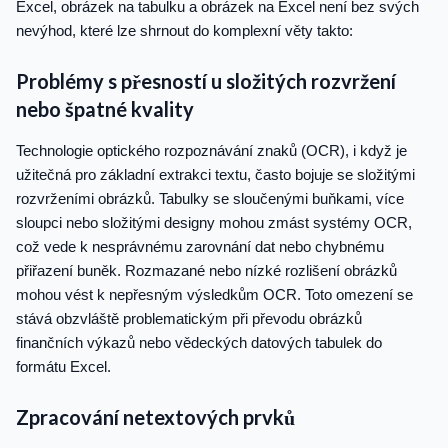
Excel, obrázek na tabulku a obrázek na Excel není bez svých
nevýhod, které lze shrnout do komplexní věty takto:
Problémy s přesností u složitých rozvržení
nebo špatné kvality
Technologie optického rozpoznávání znaků (OCR), i když je
užitečná pro základní extrakci textu, často bojuje se složitými
rozvrženími obrázků. Tabulky se sloučenými buňkami, více
sloupci nebo složitými designy mohou zmást systémy OCR,
což vede k nesprávnému zarovnání dat nebo chybnému
přiřazení buněk. Rozmazané nebo nízké rozlišení obrázků
mohou vést k nepřesným výsledkům OCR. Toto omezení se
stává obzvláště problematickým při převodu obrázků
finančních výkazů nebo vědeckých datových tabulek do
formátu Excel.
Zpracování netextových prvků