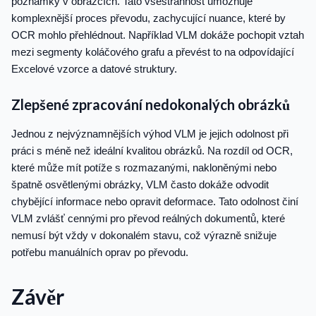
poznámky v obrázcích. Tato všestrannost umožňuje
komplexnější proces převodu, zachycující nuance, které by
OCR mohlo přehlédnout. Například VLM dokáže pochopit vztah
mezi segmenty koláčového grafu a převést to na odpovídající
Excelové vzorce a datové struktury.
Zlepšené zpracování nedokonalých obrázků
Jednou z nejvýznamnějších výhod VLM je jejich odolnost při
práci s méně než ideální kvalitou obrázků. Na rozdíl od OCR,
které může mít potíže s rozmazanými, nakloněnými nebo
špatně osvětlenými obrázky, VLM často dokáže odvodit
chybějící informace nebo opravit deformace. Tato odolnost činí
VLM zvlášť cennými pro převod reálných dokumentů, které
nemusí být vždy v dokonalém stavu, což výrazně snižuje
potřebu manuálních oprav po převodu.
Závěr