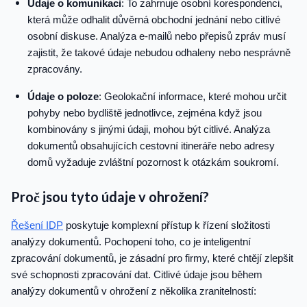
Údaje o komunikaci
: To zahrnuje osobní korespondenci,
která může odhalit důvěrná obchodní jednání nebo citlivé
osobní diskuse. Analýza e-mailů nebo přepisů zpráv musí
zajistit, že takové údaje nebudou odhaleny nebo nesprávně
zpracovány.
Údaje o poloze
: Geolokační informace, které mohou určit
pohyby nebo bydliště jednotlivce, zejména když jsou
kombinovány s jinými údaji, mohou být citlivé. Analýza
dokumentů obsahujících cestovní itineráře nebo adresy
domů vyžaduje zvláštní pozornost k otázkám soukromí.
Proč jsou tyto údaje v ohrožení?
Řešení IDP
poskytuje komplexní přístup k řízení složitosti
analýzy dokumentů. Pochopení toho, co je inteligentní
zpracování dokumentů, je zásadní pro firmy, které chtějí zlepšit
své schopnosti zpracování dat. Citlivé údaje jsou během
analýzy dokumentů v ohrožení z několika zranitelností: