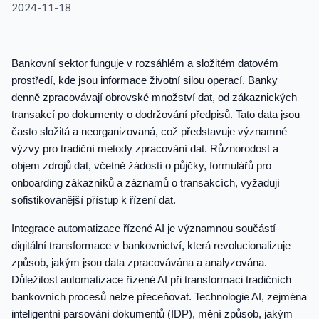
2024-11-18
Bankovní sektor funguje v rozsáhlém a složitém datovém
prostředí, kde jsou informace životní silou operací. Banky
denně zpracovávají obrovské množství dat, od zákaznických
transakcí po dokumenty o dodržování předpisů. Tato data jsou
často složitá a neorganizovaná, což představuje významné
výzvy pro tradiční metody zpracování dat. Různorodost a
objem zdrojů dat, včetně žádostí o půjčky, formulářů pro
onboarding zákazníků a záznamů o transakcích, vyžadují
sofistikovanější přístup k řízení dat.
Integrace automatizace řízené AI je významnou součástí
digitální transformace v bankovnictví, která revolucionalizuje
způsob, jakým jsou data zpracovávána a analyzována.
Důležitost automatizace řízené AI při transformaci tradičních
bankovních procesů nelze přeceňovat. Technologie AI, zejména
inteligentní parsování dokumentů (IDP), mění způsob, jakým