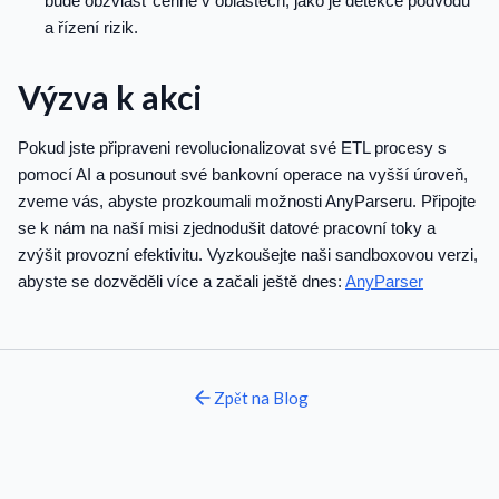
bude obzvlášť cenné v oblastech, jako je detekce podvodů
a řízení rizik.
Výzva k akci
Pokud jste připraveni revolucionalizovat své ETL procesy s
pomocí AI a posunout své bankovní operace na vyšší úroveň,
zveme vás, abyste prozkoumali možnosti AnyParseru. Připojte
se k nám na naší misi zjednodušit datové pracovní toky a
zvýšit provozní efektivitu. Vyzkoušejte naši sandboxovou verzi,
abyste se dozvěděli více a začali ještě dnes:
AnyParser
Zpět na
Blog