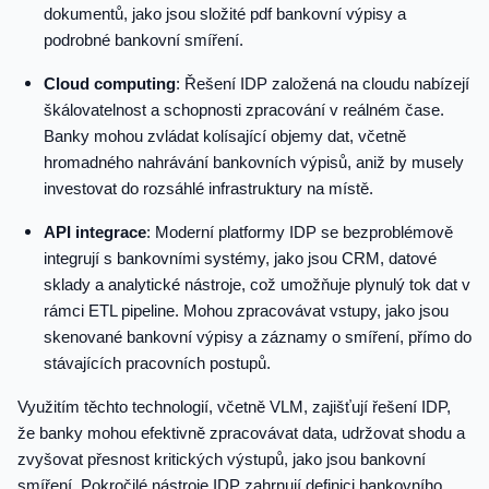
dokumentů, jako jsou složité pdf bankovní výpisy a
podrobné bankovní smíření.
Cloud computing
: Řešení IDP založená na cloudu nabízejí
škálovatelnost a schopnosti zpracování v reálném čase.
Banky mohou zvládat kolísající objemy dat, včetně
hromadného nahrávání bankovních výpisů, aniž by musely
investovat do rozsáhlé infrastruktury na místě.
API integrace
: Moderní platformy IDP se bezproblémově
integrují s bankovními systémy, jako jsou CRM, datové
sklady a analytické nástroje, což umožňuje plynulý tok dat v
rámci ETL pipeline. Mohou zpracovávat vstupy, jako jsou
skenované bankovní výpisy a záznamy o smíření, přímo do
stávajících pracovních postupů.
Využitím těchto technologií, včetně VLM, zajišťují řešení IDP,
že banky mohou efektivně zpracovávat data, udržovat shodu a
zvyšovat přesnost kritických výstupů, jako jsou bankovní
smíření. Pokročilé nástroje IDP zahrnují definici bankovního