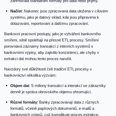
zahrnovala standardní formáty pro data nebo příjmy.
Načíst
: Nakonec jsou zpracovaná data uložena v cílovém
systému, jako je datový sklad, kde jsou připravena k
dotazování, reportování a dalšímu zpracování.
Bankovní pracovní postupy, jako je vytváření bankovního
smíření, silně spoléhají na přesné ETL procesy. Smíření
porovnává záznamy transakcí z interních systémů s
bankovními výpisy, aby zajistilo konzistenci, ale chyby v
extrakci dat mohou tento proces narušit.
Navzdory své důležitosti čelí tradiční ETL procesy v
bankovnictví několika výzvám:
Objem dat
: S miliony transakcí a interakcí se zákazníky
denně je správa obrovského objemu ohromující.
Různé formáty
: Banky zpracovávají data z různých
formátů, včetně papírových dokumentů, e-mailů a
bankovních výpisů, což komplikuje proces extrakce.