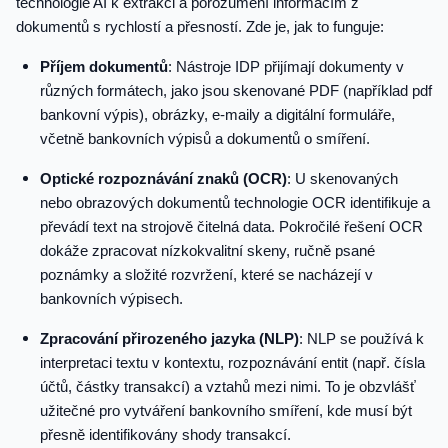
technologie AI k extrakci a porozumění informacím z
dokumentů s rychlostí a přesností. Zde je, jak to funguje:
Příjem dokumentů
: Nástroje IDP přijímají dokumenty v
různých formátech, jako jsou skenované PDF (například pdf
bankovní výpis), obrázky, e-maily a digitální formuláře,
včetně bankovních výpisů a dokumentů o smíření.
Optické rozpoznávání znaků (OCR)
: U skenovaných
nebo obrazových dokumentů technologie OCR identifikuje a
převádí text na strojově čitelná data. Pokročilé řešení OCR
dokáže zpracovat nízkokvalitní skeny, ručně psané
poznámky a složité rozvržení, které se nacházejí v
bankovních výpisech.
Zpracování přirozeného jazyka (NLP)
: NLP se používá k
interpretaci textu v kontextu, rozpoznávání entit (např. čísla
účtů, částky transakcí) a vztahů mezi nimi. To je obzvlášť
užitečné pro vytváření bankovního smíření, kde musí být
přesně identifikovány shody transakcí.