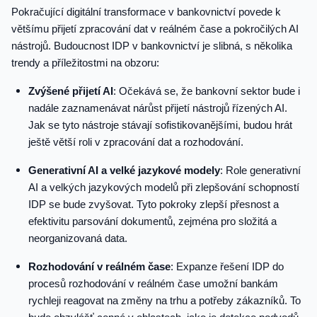
Pokračující digitální transformace v bankovnictví povede k
většímu přijetí zpracování dat v reálném čase a pokročilých AI
nástrojů. Budoucnost IDP v bankovnictví je slibná, s několika
trendy a příležitostmi na obzoru:
Zvýšené přijetí AI
: Očekává se, že bankovní sektor bude i
nadále zaznamenávat nárůst přijetí nástrojů řízených AI.
Jak se tyto nástroje stávají sofistikovanějšími, budou hrát
ještě větší roli v zpracování dat a rozhodování.
Generativní AI a velké jazykové modely
: Role generativní
AI a velkých jazykových modelů při zlepšování schopností
IDP se bude zvyšovat. Tyto pokroky zlepší přesnost a
efektivitu parsování dokumentů, zejména pro složitá a
neorganizovaná data.
Rozhodování v reálném čase
: Expanze řešení IDP do
procesů rozhodování v reálném čase umožní bankám
rychleji reagovat na změny na trhu a potřeby zákazníků. To