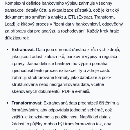
Komplexní definice bankovního výpisu zahrnuje všechny
transakce, detaily účtu a aktualizace zůstatků, což je kritický
dokument pro smíření a analýzu. ETL (Extract, Transform,
Load) je klíčový proces v řízení dat v bankovnictví, odpovědný
za přípravu dat pro analýzu a rozhodování. Každý krok hraje
důležitou roli:
Extrahovat
: Data jsou shromažďována z různých zdrojů,
jako jsou žádosti zákazníků, bankovní výpisy a regulační
zprávy. Jasná definice bankovního výpisu pomáhá
zjednodušit tento proces extrakce. Tyto zdroje často
zahrnují strukturované formáty jako databáze a polo-
strukturovaná nebo neorganizovaná data, včetně
skenovaných dokumentů, PDF a e-mailů.
Transformovat
: Extrahovaná data procházejí čištěním a
formátováním, aby odpovídala jednotné schémě, což
zajišťuje konzistenci a použitelnost. Například data z
žádostí o půjčky mohou být transformována tak, aby