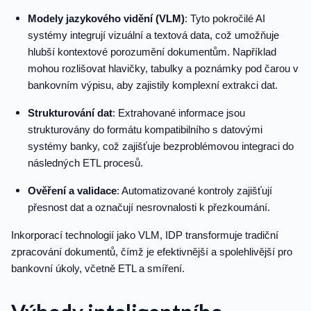
Modely jazykového vidění (VLM)
: Tyto pokročilé AI
systémy integrují vizuální a textová data, což umožňuje
hlubší kontextové porozumění dokumentům. Například
mohou rozlišovat hlavičky, tabulky a poznámky pod čarou v
bankovním výpisu, aby zajistily komplexní extrakci dat.
Strukturování dat
: Extrahované informace jsou
strukturovány do formátu kompatibilního s datovými
systémy banky, což zajišťuje bezproblémovou integraci do
následných ETL procesů.
Ověření a validace
: Automatizované kontroly zajišťují
přesnost dat a označují nesrovnalosti k přezkoumání.
Inkorporací technologií jako VLM, IDP transformuje tradiční
zpracování dokumentů, čímž je efektivnější a spolehlivější pro
bankovní úkoly, včetně ETL a smíření.