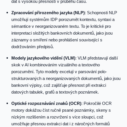
dat s vysokou přesností v průběhu času.
Zpracování přirozeného jazyka (NLP)
: Schopnosti NLP
umožňují systémům IDP porozumět kontextu, syntaxi a
sémantice v neorganizovaném textu. To je kritické pro
interpretaci složitých bankovních dokumentů, jako jsou
záznamy o smíření nebo prohlášení související s
dodržováním předpisů.
Modely jazykového vidění (VLM)
: VLM představují další
skok v AI kombinováním vizuálního a textového
porozumění. Tyto modely excelují v parsování polo-
strukturovaných a neorganizovaných dokumentů, jako jsou
bankovní výpisy, což zajišťuje přesnost při extrakci
datových tabulek, grafů a textových poznámek.
Optické rozpoznávání znaků (OCR)
: Pokročilé OCR
motory dokážou číst ručně psané poznámky, skeny s
nízkým rozlišením a rozvržení s více sloupci, což
umožňuje přesnou extrakci dat i z náročných formátů