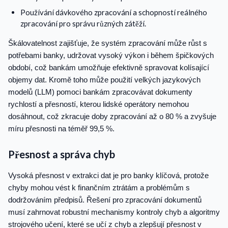
Používání dávkového zpracování a schopností reálného
zpracování pro správu různých zátěží.
Škálovatelnost zajišťuje, že systém zpracování může růst s
potřebami banky, udržovat vysoký výkon i během špičkových
období, což bankám umožňuje efektivně spravovat kolísající
objemy dat. Kromě toho může použití velkých jazykových
modelů (LLM) pomoci bankám zpracovávat dokumenty
rychlostí a přesností, kterou lidské operátory nemohou
dosáhnout, což zkracuje doby zpracování až o 80 % a zvyšuje
míru přesnosti na téměř 99,5 %.
Přesnost a správa chyb
Vysoká přesnost v extrakci dat je pro banky klíčová, protože
chyby mohou vést k finančním ztrátám a problémům s
dodržováním předpisů. Řešení pro zpracování dokumentů
musí zahrnovat robustní mechanismy kontroly chyb a algoritmy
strojového učení, které se učí z chyb a zlepšují přesnost v