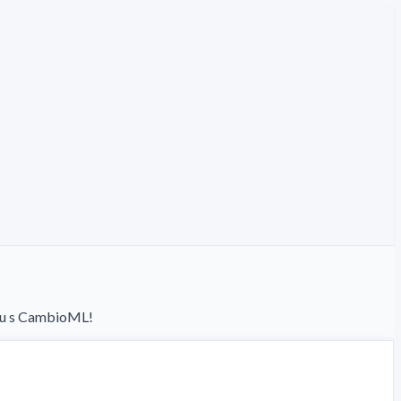
ntu s CambioML!