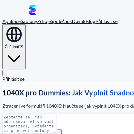
Aplikace
Šablony
Zdroje
Společnost
Ceník
Blog
Přihlásit se
Čeština
CS
Přihlásit se
1040X pro Dummies: Jak Vyplnit Snadno
Ztraceni ve formuláři 1040X? Naučte se, jak vyplnit 1040X pro