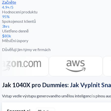
Začněte
4.9+/5
Hodnocení produktu
95%
Spokojenost klientů
3hrs
Ušetřeno denně
$80k
Měsíční úspory
Důvěřují jim týmy ve firmách
Jak 1040X pro Dummies: Jak Vyplnit Sn
Vstup vedle výstupu generovaného umělou inteligencí s plnou audi