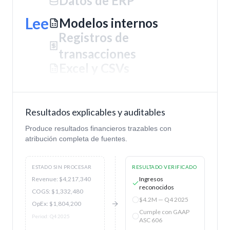
Modelos internos
Registros de
Lee
transacciones
Excel y CSVs
PDFs financieros
Estados de cuenta
bancarios
Resultados explicables y auditables
Datos de ERP
Produce resultados financieros trazables con
Modelos internos
atribución completa de fuentes.
Registros de
transacciones
ESTADO SIN PROCESAR
RESULTADO VERIFICADO
Revenue: $4,217,340
Ingresos
reconocidos
COGS: $1,332,480
$4.2M — Q4 2025
OpEx: $1,804,200
Cumple con GAAP
Period: Q4 2025
ASC 606