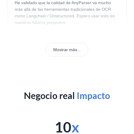
He validado que la calidad de AnyParser va mucho
más allá de las herramientas tradicionales de OCR
como Langchain / Unstructured. Espero usar esto en
nuestros futuros proyectos.
Mostrar más...
Negocio real
Impacto
10
x