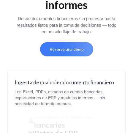
informes
Desde documentos financieros sin procesar hasta
resultados listos para la toma de decisiones — todo
en un solo flujo de trabajo.
Reserva una demo
Modelos internos
Registros de
transacciones
Excel y CSVs
Ingesta de cualquier documento financiero
Lee Excel, PDFs, estados de cuenta bancarios,
PDFs financieros
exportaciones de ERP y modelos internos — sin
Estados de cuenta
necesidad de formato manual.
bancarios
Datos de ERP