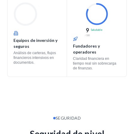
Acciones
35
%
Bonos
30
%
Alternativos
20
%
87
Saludable
/ 100
Equipos de inversión y
Fundadores y
seguros
operadores
Análisis de carteras, flujos
financieros intensivos en
Claridad financiera en
documentos.
tiempo real sin sobrecarga
de finanzas.
SEGURIDAD
Seguridad de nivel