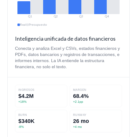
Q1
Q2
Q3
Q4
Real
Presupuesto
Inteligencia unificada de datos financieros
Conecta y analiza Excel y CSVs, estados financieros y
PDFs, datos bancarios y registros de transacciones, e
informes internos. La IA entiende la estructura
financiera, no solo el texto.
INGRESOS
MARGEN
$4.2M
68.4%
+18%
+2.1pp
BURN
RUNWAY
$340K
26 mo
-8%
+4 mo