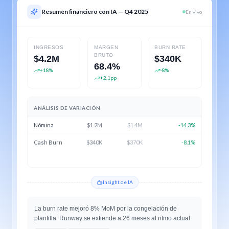
Resumen financiero con IA — Q4 2025
En vivo
INGRESOS
MARGEN
BURN RATE
BRUTO
$4.2M
$340K
68.4%
+18%
-8%
+2.1pp
ANÁLISIS DE VARIACIÓN
Nómina
$1.2M
$1.4M
-14.3%
Cash Burn
$340K
$370K
-8.1%
Runway
26 mo
22 mo
+18.2%
Insight de IA
La burn rate mejoró 8% MoM por la congelación de
plantilla. Runway se extiende a 26 meses al ritmo actual.