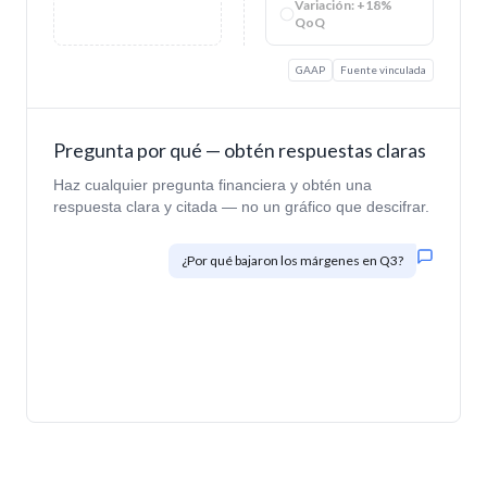
Variación: +18%
QoQ
GAAP
Fuente vinculada
Pregunta por qué — obtén respuestas claras
Haz cualquier pregunta financiera y obtén una
respuesta clara y citada — no un gráfico que descifrar.
¿Por qué bajaron los márgenes en Q3?
El margen bruto cayó 4.2pp (68.4% → 64.2%)
debido a: (1) un aumento de +12% en el costo de
materias primas del Proveedor A, (2) un viento en
contra de FX de $140K sobre COGS denominados
en EUR. Se recomienda renegociar los términos
con el Proveedor A.
P&L Q3
Factura del Proveedor A
fuentes citadas