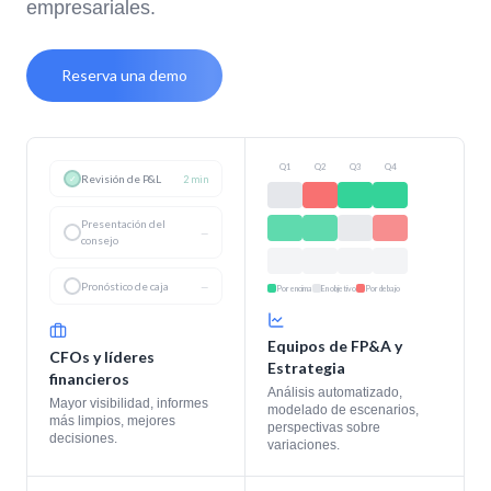
empresariales.
Reserva una demo
Q1
Q2
Q3
Q4
Revisión de P&L
2 min
✓
Presentación del
5
✓
consejo
min
Pronóstico de caja
—
Por encima
En objetivo
Por debajo
Equipos de FP&A y
CFOs y líderes
Estrategia
financieros
Análisis automatizado,
Mayor visibilidad, informes
modelado de escenarios,
más limpios, mejores
perspectivas sobre
decisiones.
variaciones.