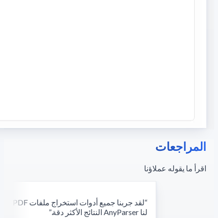
المراجعات
اقرأ ما يقوله عملاؤنا
“
لقد جربنا 
لنا AnyParser النتائج الأكثر دقة.
”