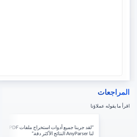
المراجعات
اقرأ ما يقوله عملاؤنا
“
لقد جربنا جمي
لنا AnyParser النتائج الأكثر دقة.
”