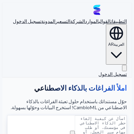
التطبيقات
القوالب
الموارد
الشركة
التسعير
المدونة
تسجيل الدخول
العربية
AR
تسجيل الدخول
املأ الفراغات بالذكاء الاصطناعي
حوّل مستنداتك باستخدام حلول تعبئة الفراغات بالذكاء
الاصطناعي من CambioML! استخرج البيانات وحوّلها بسهولة.