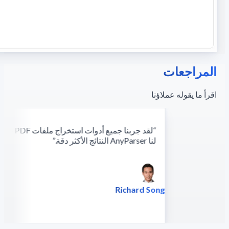
المراجعات
اقرأ ما يقوله عملاؤنا
“
لقد جربنا جم
لنا AnyParser النتائج الأكثر دقة.
”
Richard Song
الرئيس التنفيذي - Epsilla