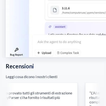
Recensioni
Leggi cosa dicono i nostri clienti
o provato tutti gli strumenti di estrazione
“
L'AI multim
nyParser ci ha fornito i risultati più
risultati dov
.
”
complessi ri