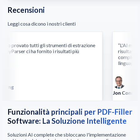
Recensioni
Leggi cosa dicono i nostri clienti
o provato tutti gli strumenti di estrazione
“
L'AI multim
nyParser ci ha fornito i risultati più
risultati dov
i.
”
complessi ri
linguaggio.
”
Song
lla
Jon Conradt
Principal Scient
Funzionalità principali per PDF-Filler
Software: La Soluzione Intelligente
Soluzioni AI complete che sbloccano l'implementazione