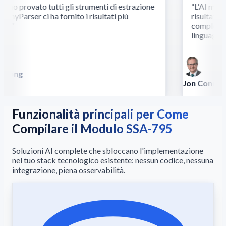
o provato tutti gli strumenti di estrazione
“
L'AI multim
yParser ci ha fornito i risultati più
risultati dov
.
”
complessi ri
linguaggio.
”
Song
la
Jon Conradt
Principal Scient
Funzionalità principali per Come
Compilare il Modulo SSA-795
Soluzioni AI complete che sbloccano l'implementazione
nel tuo stack tecnologico esistente: nessun codice, nessuna
integrazione, piena osservabilità.