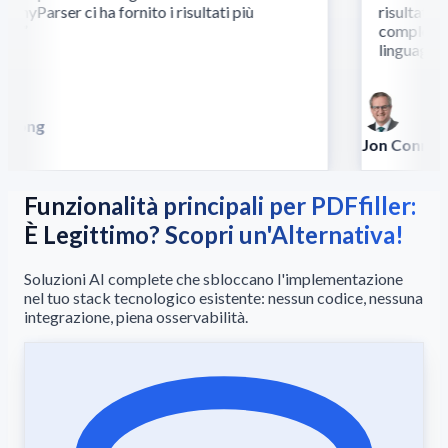
nyParser ci ha fornito i risultati più
risultati dov
i.
”
complessi ri
linguaggio.
”
Song
lla
Jon Conradt
Principal Scient
Funzionalità principali per PDFfiller:
È Legittimo? Scopri un'Alternativa!
Soluzioni AI complete che sbloccano l'implementazione
nel tuo stack tecnologico esistente: nessun codice, nessuna
integrazione, piena osservabilità.