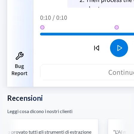
Recensioni
Leggi cosa dicono i nostri clienti
o provato tutti gli strumenti di estrazione
“
L'AI multim