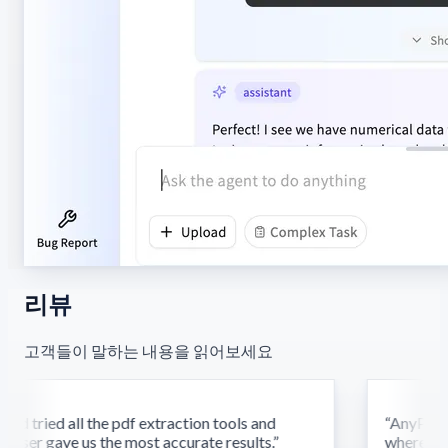
리뷰
고객들이 말하는 내용을 읽어보세요
d tried all the pdf extraction tools and
“
AnyParser
ser gave us the most accurate results.
”
where othe