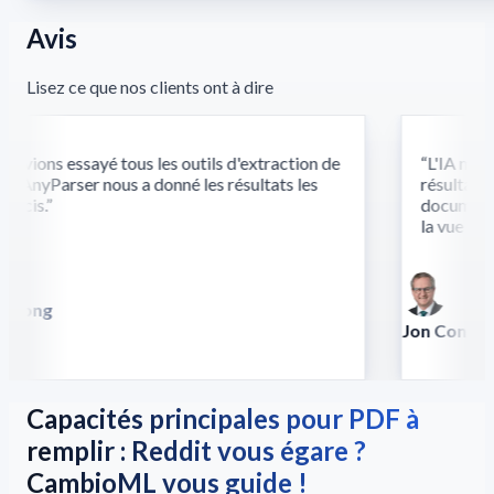
Avis
Lisez ce que nos clients ont à dire
vions essayé tous les outils d'extraction de
“
L'IA multi
 AnyParser nous a donné les résultats les
résultats là
écis.
”
documents c
la vue et du
 Song
lla
Jon Conradt
Principal Scien
Capacités principales pour PDF à
remplir : Reddit vous égare ?
CambioML vous guide !