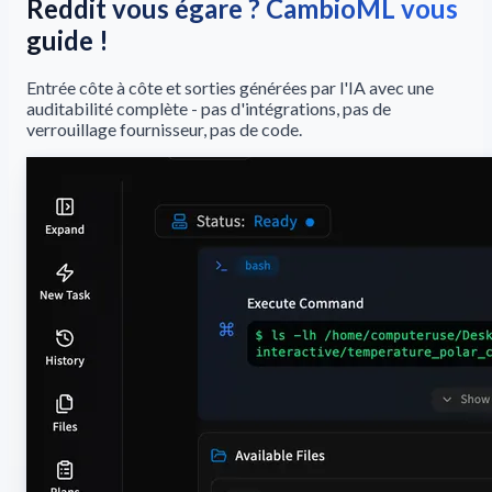
Reddit vous égare ? CambioML vous
guide !
Entrée côte à côte et sorties générées par l'IA avec une
auditabilité complète - pas d'intégrations, pas de
verrouillage fournisseur, pas de code.