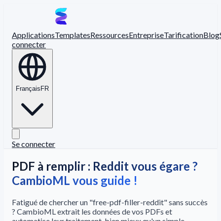
Applications
Templates
Ressources
Entreprise
Tarification
Blog
connecter
Français
FR
Se connecter
PDF à remplir : Reddit vous égare ?
CambioML vous guide !
Fatigué de chercher un "free-pdf-filler-reddit" sans succès
? CambioML extrait les données de vos PDFs et
automatise leur traitement, bien mieux qu'un simple