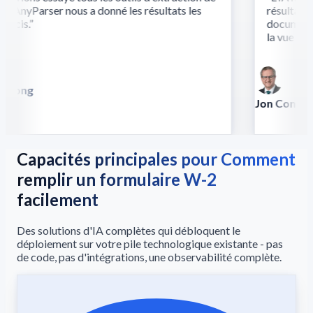
 AnyParser nous a donné les résultats les
résultats là
écis.
”
documents c
la vue et du
 Song
lla
Jon Conradt
Principal Scien
Capacités principales pour Comment
remplir un formulaire W-2
facilement
Des solutions d'IA complètes qui débloquent le
déploiement sur votre pile technologique existante - pas
de code, pas d'intégrations, une observabilité complète.