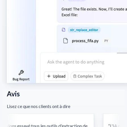
Avis
Lisez ce que nos clients ont à dire
vions essayé tous les outils d'extraction de
“
L'IA multi