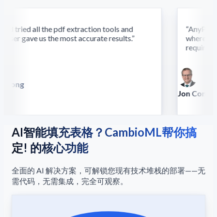
d tried all the pdf extraction tools and
“
AnyParser'
ser gave us the most accurate results.
”
where othe
require this
 Song
illa
Jon Conradt
Principal Scien
AI智能填充表格？CambioML帮你搞
定! 的核心功能
全面的 AI 解决方案，可解锁您现有技术堆栈的部署——无
需代码，无需集成，完全可观察。