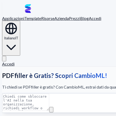
Applicazioni
Template
Risorse
Azienda
Prezzi
Blog
Accedi
Italiano
IT
Accedi
PDFfiller è Gratis? Scopri CambioML!
Ti chiedi se PDFfiller è gratis? Con CambioML, estrai dati da qual