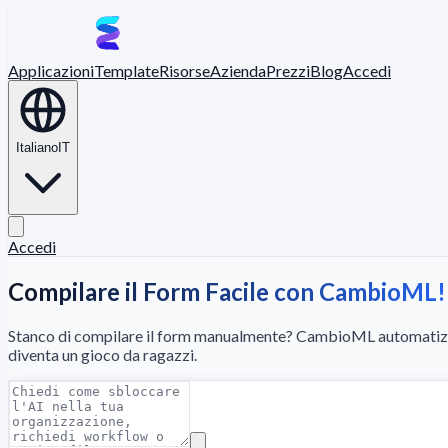
Applicazioni
Template
Risorse
Azienda
Prezzi
Blog
Accedi
Italiano
IT
Accedi
Compilare il Form Facile con CambioML!
Stanco di compilare il form manualmente? CambioML automatizza l'
diventa un gioco da ragazzi.